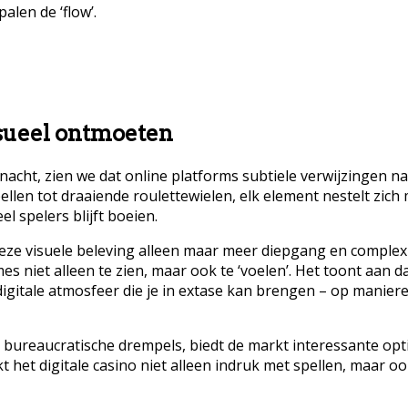
len de ‘flow’.
sueel ontmoeten
nacht, zien we dat online platforms subtiele verwijzingen na
len tot draaiende roulettewielen, elk element nestelt zich mu
l spelers blijft boeien.
ze visuele beleving alleen maar meer diepgang en complexit
s niet alleen te zien, maar ook te ‘voelen’. Het toont aan da
itale atmosfeer die je in extase kan brengen – op manieren
 bureaucratische drempels, biedt de markt interessante opt
t het digitale casino niet alleen indruk met spellen, maar o