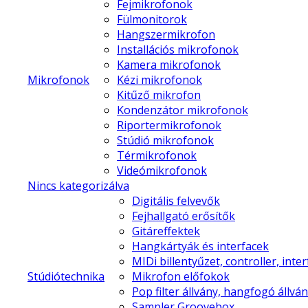
Fejmikrofonok
Fülmonitorok
Hangszermikrofon
Installációs mikrofonok
Kamera mikrofonok
Mikrofonok
Kézi mikrofonok
Kitűző mikrofon
Kondenzátor mikrofonok
Riportermikrofonok
Stúdió mikrofonok
Térmikrofonok
Videómikrofonok
Nincs kategorizálva
Digitális felvevők
Fejhallgató erősítők
Gitáreffektek
Hangkártyák és interfacek
MIDi billentyűzet, controller, inte
Stúdiótechnika
Mikrofon előfokok
Pop filter állvány, hangfogó állvá
Sampler Groovebox