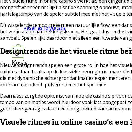
Het visuele ritme in online casino’s werkt als een dirigent
brengen wanneer het lijkt alsof de spanning opbouwt, maar j
hartslagtempo van de speler subtiel mee met het visuele t
Dit wisselende tempo creëert een natuurlijke flow, een dans
Vásárlás folytatása
het verliest aan aantrekkingskracht. Het gaat dus om het 
aanvoelt. Spelen lijkt daardoor niet alleen een kwestie van
Designtrends die het visuele ritme be
0
Kosár
Nieuwe designtrends spelen een grote rol in hoe het visuel
ruimtes staan haaks op de klassieke neon-glorie, maar biede
die met dynamische achtergrondanimaties experimenteren, w
interface die ademt, pulserend met het spel mee.
Daarnaast zorgt de opkomst van mobiele casino’s ervoor d
tempo van animaties wordt hierdoor vaak iets aangepast zo
gebruikersgedrag is daarmee een groeiend aandachtspunt.
Visuele ritmes in online casino’s: e