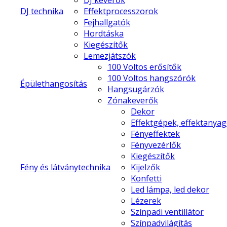
DJ keverők
DJ technika
Effektprocesszorok
Fejhallgatók
Hordtáska
Kiegészítők
Lemezjátszók
100 Voltos erősítők
100 Voltos hangszórók
Épülethangosítás
Hangsugárzók
Zónakeverők
Dekor
Effektgépek, effektanya
Fényeffektek
Fényvezérlők
Kiegészítők
Fény és látványtechnika
Kijelzők
Konfetti
Led lámpa, led dekor
Lézerek
Színpadi ventillátor
Színpadvilágítás