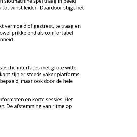
en slotmachine spel traag in beeld
tot winst leiden. Daardoor stijgt het
kt vermoeid of gestrest, te traag en
owel prikkelend als comfortabel
nheid.
tische interfaces met grote witte
kant zijn er steeds vaker platforms
 bepaald, maar ook door de hele
mformaten en korte sessies. Het
zen. De afstemming van ritme op