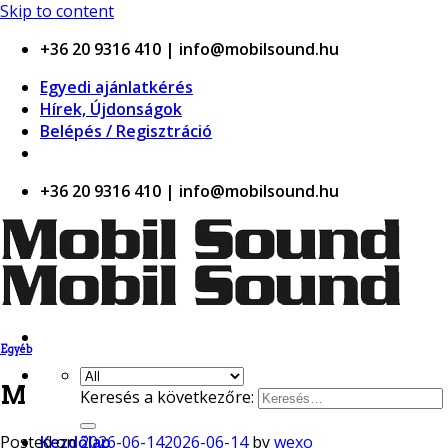
twindor casino
Skip to content
+36 20 9316 410 | info@mobilsound.hu
Egyedi ajánlatkérés
Hírek, Újdonságok
Belépés / Regisztráció
+36 20 9316 410 | info@mobilsound.hu
Egyéb
M
Keresés a következőre:
Posted on
2026-06-14
2026-06-14
by
wexo
Kezdőlap