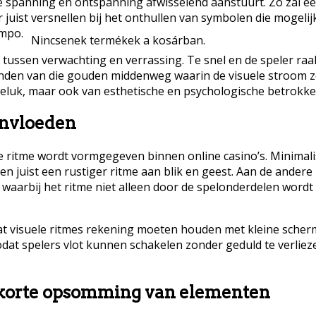
 die spanning en ontspanning afwisselend aanstuurt. Zo zal e
uist versnellen bij het onthullen van symbolen die mogelijk 
empo.
Nincsenek termékek a kosárban.
 tussen verwachting en verrassing. Te snel en de speler raa
vinden van die gouden middenweg waarin de visuele stroom z
 geluk, maar ook van esthetische en psychologische betrokke
ïnvloeden
e ritme wordt vormgegeven binnen online casino’s. Minimalis
n juist een rustiger ritme aan blik en geest. Aan de andere 
aarbij het ritme niet alleen door de spelonderdelen wordt
at visuele ritmes rekening moeten houden met kleine scher
dat spelers vlot kunnen schakelen zonder geduld te verlie
en korte opsomming van elementen