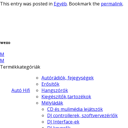
This entry was posted in
Egyéb
. Bookmark the
permalink
.
wexo
M
M
Termékkategóriák
Autórádiók, fejegységek
Erősítők
Autó Hifi
Hangszórók
Kiegészítők,tartozékok
Mélyládák
CD és mulimédia lejátszók
DJ controllerek, szoftvervezérlők
DJ Interface-ek