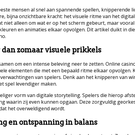
ste mensen al snel aan spannende spellen, knipperende lic
re, bijna onzichtbare kracht: het visuele ritme van het digita
at niet alleen om wat er op het scherm gebeurt, maar voora
leuren en animaties elkaar opvolgen. Dit artikel duikt in d
no.
 dan zomaar visuele prikkels
r samen om een intense beleving neer te zetten. Online casin
ele elementen die met een bepaald ritme elkaar opvolgen. K
erwachtingen van spelers. Denk aan het knipperen van winli
et spel levendiger maken.
iger vorm van digitale storytelling. Spelers die hierop afst
ing waarin zij even kunnen opgaan. Deze zorgvuldig georkes
 dat het overweldigend wordt.
ng en ontspanning in balans