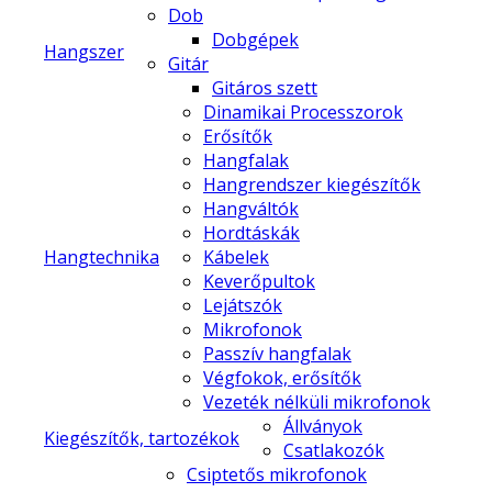
Dob
Dobgépek
Hangszer
Gitár
Gitáros szett
Dinamikai Processzorok
Erősítők
Hangfalak
Hangrendszer kiegészítők
Hangváltók
Hordtáskák
Hangtechnika
Kábelek
Keverőpultok
Lejátszók
Mikrofonok
Passzív hangfalak
Végfokok, erősítők
Vezeték nélküli mikrofonok
Állványok
Kiegészítők, tartozékok
Csatlakozók
Csiptetős mikrofonok