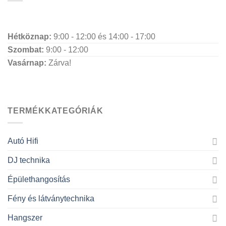
Hétköznap:
9:00 - 12:00 és 14:00 - 17:00
Szombat:
9:00 - 12:00
Vasárnap:
Zárva!
TERMÉKKATEGÓRIÁK
Autó Hifi
DJ technika
Épülethangosítás
Fény és látványtechnika
Hangszer