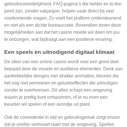
gebruiksvriendelijkheid. FAQ-pagina’s die helder en to-the-
point zijn, zonder vakjargon, helpen vaak direct bij veel
voorkomende vragen. Zo voelt het platform ondersteunend
en niet als een dichte bureaucratie. Bovendien tonen deze
mogelijkheden aan dat het casino moeite wil doen om jou
te ontzorgen, wat bijdraagt aan een positieve ervaring.
Een speels en uitnodigend digitaal klimaat
De sfeer van een online casino wordt voor een groot deel
bepaald door de visuele en auditieve elementen. Denk aan
aantrekkelijke designs met strakke animaties, kleuren die
het oog niet vermoeien en geluidseffecten die uitnodigen
zonder te overheersen. Dit alles schept een omgeving
waarin je prettig kunt ontspannen, of je nu even een
kwartier wil spelen of een avondje uit plant.
Ook de consistentie in stijl en gebruiksgemak zorgt ervoor
dat je sneller vertrouwt raakt met de omgeving. Spellen