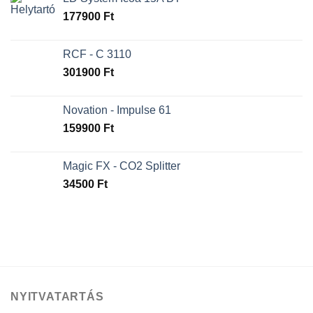
177900
Ft
RCF - C 3110
301900
Ft
Novation - Impulse 61
159900
Ft
Magic FX - CO2 Splitter
34500
Ft
NYITVATARTÁS