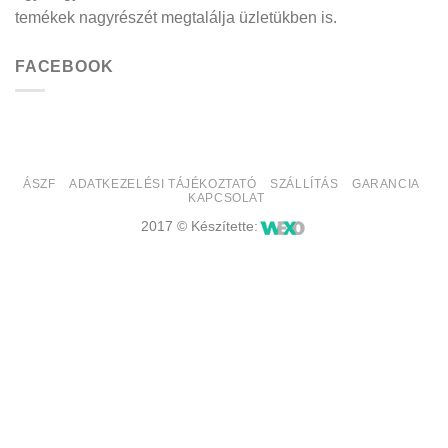
temékek nagyrészét megtalálja üzletükben is.
FACEBOOK
ÁSZF
ADATKEZELÉSI TÁJÉKOZTATÓ
SZÁLLÍTÁS
GARANCIA
KAPCSOLAT
2017 © Készítette: