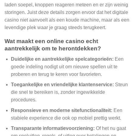
laden soepel, knoppen reageren meteen en er zijn weinig
storingen. Juist deze details zorgen ervoor dat het digitale
casino niet aanvoelt als een koude machine, maar als een
levendige plek waar je graag steeds terugkeert.
Wat maakt een online casino echt
aantrekkelijk om te herontdekken?
Duidelijke en aantrekkelijke spelcategorieën:
Een
goede indeling nodigt uit om nieuwe spellen uit te
proberen en terug te keren voor favorieten.
Toegankelijke en vriendelijke klantenservice:
Steun
die snel te bereiken is, zonder ingewikkelde
procedures.
Responsieve en moderne sitefunctionaliteit:
Een
stabiele experience die ook op mobiel prettig werkt.
Transparante informatievoorziening:
Of het nu gaat
om speluitleg, regels, of uitleg over betalingen en