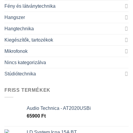
Fény és látványtechnika
Hangszer
Hangtechnika
Kiegészítők, tartozékok
Mikrofonok
Nincs kategorizálva
Stúdiótechnika
FRISS TERMÉKEK
Audio Technica - AT2020USBi
65900
Ft
LD System Icoa 15A BT