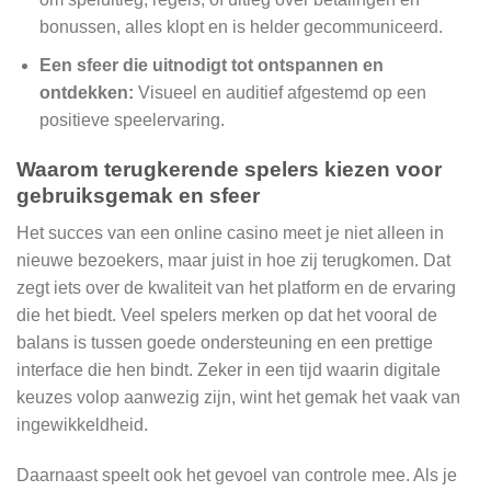
bonussen, alles klopt en is helder gecommuniceerd.
Een sfeer die uitnodigt tot ontspannen en
ontdekken:
Visueel en auditief afgestemd op een
positieve speelervaring.
Waarom terugkerende spelers kiezen voor
gebruiksgemak en sfeer
Het succes van een online casino meet je niet alleen in
nieuwe bezoekers, maar juist in hoe zij terugkomen. Dat
zegt iets over de kwaliteit van het platform en de ervaring
die het biedt. Veel spelers merken op dat het vooral de
balans is tussen goede ondersteuning en een prettige
interface die hen bindt. Zeker in een tijd waarin digitale
keuzes volop aanwezig zijn, wint het gemak het vaak van
ingewikkeldheid.
Daarnaast speelt ook het gevoel van controle mee. Als je