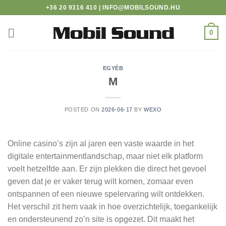
or casino
Skip
+36 20 9316 410 | INFO@MOBILSOUND.HU
to
content
0
EGYÉB
M
POSTED ON
2026-06-17
BY
WEXO
Online casino’s zijn al jaren een vaste waarde in het
digitale entertainmentlandschap, maar niet elk platform
voelt hetzelfde aan. Er zijn plekken die direct het gevoel
geven dat je er vaker terug wilt komen, zomaar even
ontspannen of een nieuwe spelervaring wilt ontdekken.
Het verschil zit hem vaak in hoe overzichtelijk, toegankelijk
en ondersteunend zo’n site is opgezet. Dit maakt het