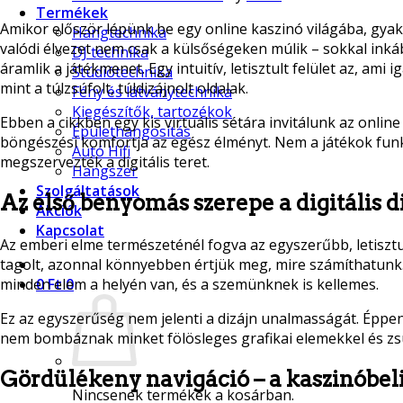
Termékek
Amikor először lépünk be egy online kaszinó világába, gyakr
Hangtechnika
valódi élvezet nem csak a külsőségeken múlik – sokkal in
DJ technika
áramlik a játékmenet. Egy intuitív, letisztult felület az, am
Stúdiótechnika
mint a túlzsúfolt, túldizájnolt oldalak.
Fény és látványtechnika
Kiegészítők, tartozékok
Ebben a cikkben egy kis virtuális sétára invitálunk az onlin
Épülethangosítás
böngészési komfortja az egész élményt. Nem a játékok funk
Autó Hifi
megszervezték a digitális teret.
Hangszer
Szolgáltatások
Az első benyomás szerepe a digitális 
Akciók
Kapcsolat
Az emberi elme természeténél fogva az egyszerűbb, letisztul
tagolt, azonnal könnyebben értjük meg, mire számíthatun
minden elem a helyén van, és a szemünknek is kellemes.
0
Ft
0
Ez az egyszerűség nem jelenti a dizájn unalmasságát. Éppe
nem bombáznak minket fölösleges grafikai elemekkel és zsúf
Gördülékeny navigáció – a kaszinóbel
Nincsenek termékek a kosárban.