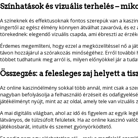
Színhatások és vizuális terhelés – miko
A színeknek és effektusoknak fontos szerepük van a kaszinók
ingertől az egész élmény könnyen átválhat zavaróvá, és ez 
törekednek: elegendő vizuális csapda, ami ébreszti az érzék
Érdemes megemlíteni, hogy ezzel a megközelítéssel nő a ját
távon hozzájárul a szórakozás minőségéhez. Erről további 
többet tudhatunk meg arról is, milyen előnyökkel jár a tuda
Összegzés: a felesleges zaj helyett a tis
Az online kaszinóélmény sokkal több annál, mint csak a sze
nagyban befolyásolja a felhasználó érzéseit és odafigyelésé
játékélményt nyújt, mint az az oldal, amely tele van vizuáli
A mai digitális világban, ahol az idő és figyelem az egyik le
látványos, de túlzsúfolt felületek. Ha az online kaszinó való
játékosbarát, intuitív és szemet gyönyörködtető.