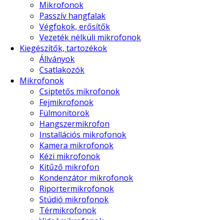
Mikrofonok
Passzív hangfalak
Végfokok, erősítők
Vezeték nélküli mikrofonok
Kiegészítők, tartozékok
Állványok
Csatlakozók
Mikrofonok
Csiptetős mikrofonok
Fejmikrofonok
Fülmonitorok
Hangszermikrofon
Installációs mikrofonok
Kamera mikrofonok
Kézi mikrofonok
Kitűző mikrofon
Kondenzátor mikrofonok
Riportermikrofonok
Stúdió mikrofonok
Térmikrofonok