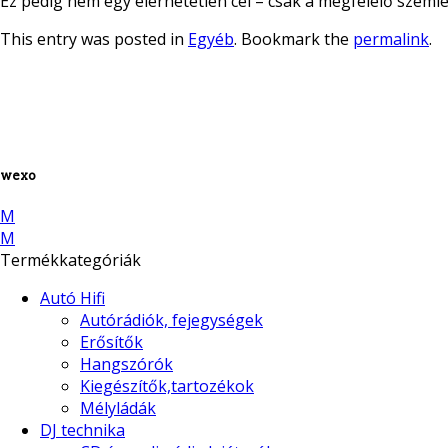
Ez pedig nem egy elérhetetlen cél – csak a megfelelő szeml
This entry was posted in
Egyéb
. Bookmark the
permalink
.
wexo
M
M
Termékkategóriák
Autó Hifi
Autórádiók, fejegységek
Erősítők
Hangszórók
Kiegészítők,tartozékok
Mélyládák
DJ technika