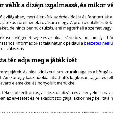
r válik a dizájn izgalmassá, és mikor v
 világában, mert élénkítik az érdeklődést és fenntartják a f
a játékos türelmének rovására megy. A profi oldalalkészítő
eket, de nincs bennük túlzás, ami megterheli a szemet vagy 
ékosok elégedettsége és az oldal iránti bizalom, amely – b
hasznos információkat találhatunk például a
befizetés nélkü
tos választás.
zta tér adja meg a játék ízét
rencsejáték. Az oldal kinézete, strukturáltsága és a böngé
t. Amikor egy kaszinóoldal átlátható, logikusan tagolt és fe
s zavaró elemekkel és bonyolult menükkel.
gértékesebb erőforrás, a letisztult dizájn és a kényelmes navi
ban az élvezetet és relaxációt szolgálja, akkor meg kell talá