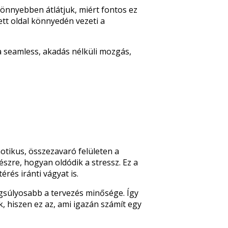
könnyebben átlátjuk, miért fontos ez
ett oldal könnyedén vezeti a
a seamless, akadás nélküli mozgás,
otikus, összezavaró felületen a
szre, hogyan oldódik a stressz. Ez a
rés iránti vágyat is.
angsúlyosabb a tervezés minősége. Így
 hiszen ez az, ami igazán számít egy