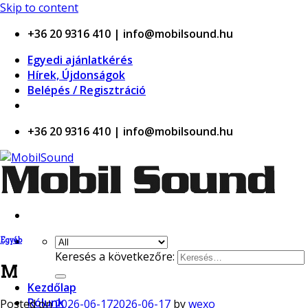
 casino
Skip to content
+36 20 9316 410 | info@mobilsound.hu
Egyedi ajánlatkérés
Hírek, Újdonságok
Belépés / Regisztráció
+36 20 9316 410 | info@mobilsound.hu
Egyéb
Keresés a következőre:
M
Kezdőlap
Rólunk
Posted on
2026-06-17
2026-06-17
by
wexo