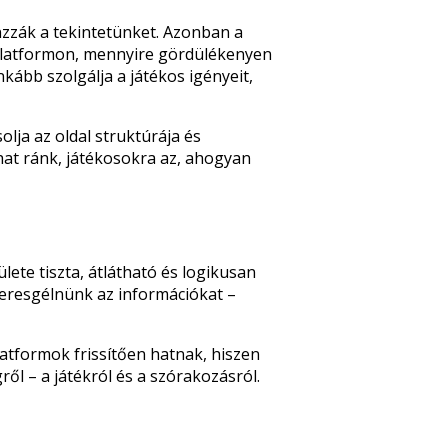
onzzák a tekintetünket. Azonban a
 platformon, mennyire gördülékenyen
nkább szolgálja a játékos igényeit,
olja az oldal struktúrája és
at ránk, játékosokra az, ahogyan
ete tiszta, átlátható és logikusan
eresgélnünk az információkat –
atformok frissítően hatnak, hiszen
ől – a játékról és a szórakozásról.