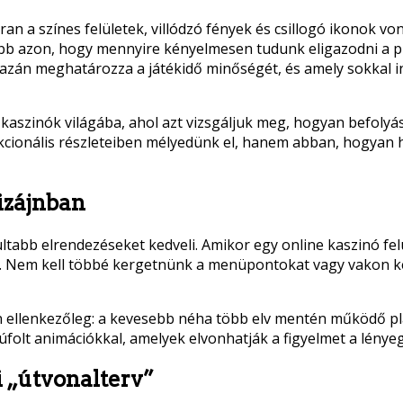
an a színes felületek, villódzó fények és csillogó ikonok v
kább azon, hogy mennyire kényelmesen tudunk eligazodni a
i igazán meghatározza a játékidő minőségét, és amely sokkal i
e kaszinók világába, ahol azt vizsgáljuk meg, hogyan befolyás
cionális részleteiben mélyedünk el, hanem abban, hogyan h
dizájnban
tabb elrendezéseket kedveli. Amikor egy online kaszinó felül
k. Nem kell többé kergetnünk a menüpontokat vagy vakon k
n ellenkezőleg: a kevesebb néha több elv mentén működő pl
olt animációkkal, amelyek elvonhatják a figyelmet a lényegr
i „útvonalterv”