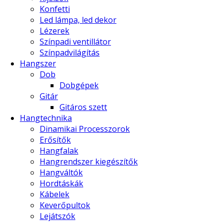
Konfetti
Led lámpa, led dekor
Lézerek
Színpadi ventillátor
Színpadvilágítás
Hangszer
Dob
Dobgépek
Gitár
Gitáros szett
Hangtechnika
Dinamikai Processzorok
Erősítők
Hangfalak
Hangrendszer kiegészítők
Hangváltók
Hordtáskák
Kábelek
Keverőpultok
Lejátszók