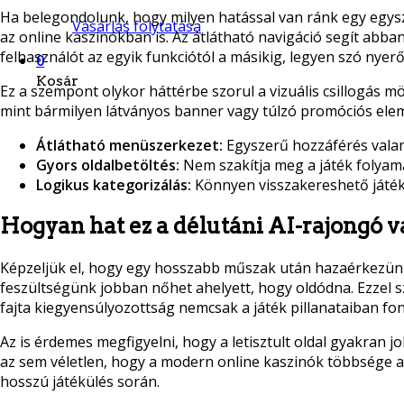
Ha belegondolunk, hogy milyen hatással van ránk egy egysze
Vásárlás folytatása
az online kaszinókban is. Az átlátható navigáció segít abba
felhasználót az egyik funkciótól a másikig, legyen szó nyerő
0
Kosár
Ez a szempont olykor háttérbe szorul a vizuális csillogás 
mint bármilyen látványos banner vagy túlzó promóciós ele
Átlátható menüszerkezet:
Egyszerű hozzáférés vala
Gyors oldalbetöltés:
Nem szakítja meg a játék folya
Logikus kategorizálás:
Könnyen visszakereshető játék
Hogyan hat ez a délutáni AI-rajongó va
Képzeljük el, hogy egy hosszabb műszak után hazaérkezünk é
feszültségünk jobban nőhet ahelyett, hogy oldódna. Ezzel sz
fajta kiegyensúlyozottság nemcsak a játék pillanataiban font
Az is érdemes megfigyelni, hogy a letisztult oldal gyakran 
az sem véletlen, hogy a modern online kaszinók többsége a 
hosszú játékülés során.