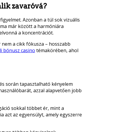
álik zavaróvá?
igyelmet. Azonban a túl sok vizuális
k ma már között a harmóniára
elvonná a koncentrációt.
ár nem a cikk fókusza – hosszabb
li bónusz casino
témakörében, ahol
szés során tapasztalható kényelem
lhasználóbarát, azzal alapvetően jobb
gáció sokkal többet ér, mint a
lnia azt az egyensúlyt, amely egyszerre