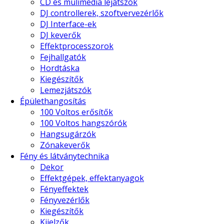
CD és mulimédia lejátszók
DJ controllerek, szoftvervezérlők
DJ Interface-ek
DJ keverők
Effektprocesszorok
Fejhallgatók
Hordtáska
Kiegészítők
Lemezjátszók
Épülethangosítás
100 Voltos erősítők
100 Voltos hangszórók
Hangsugárzók
Zónakeverők
Fény és látványtechnika
Dekor
Effektgépek, effektanyagok
Fényeffektek
Fényvezérlők
Kiegészítők
Kijelzők