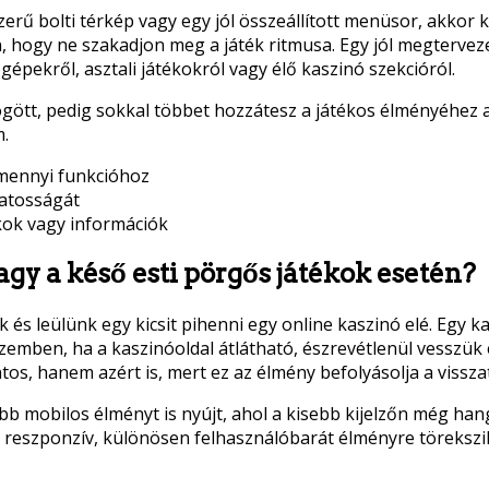
rű bolti térkép vagy egy jól összeállított menüsor, akkor 
n, hogy ne szakadjon meg a játék ritmusa. Egy jól megtervez
gépekről, asztali játékokról vagy élő kaszinó szekcióról.
mögött, pedig sokkal többet hozzátesz a játékos élményéhez 
m.
mennyi funkcióhoz
matosságát
ok vagy információk
gy a késő esti pörgős játékok esetén?
s leülünk egy kicsit pihenni egy online kaszinó elé. Egy ka
emben, ha a kaszinóoldal átlátható, észrevétlenül vesszük é
os, hanem azért is, mert ez az élmény befolyásolja a visszaté
jobb mobilos élményt is nyújt, ahol a kisebb kijelzőn még h
reszponzív, különösen felhasználóbarát élményre törekszik,