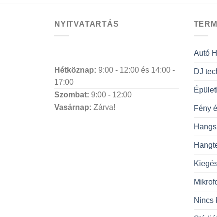
NYITVATARTÁS
TERM
Autó Hi
Hétköznap:
9:00 - 12:00 és 14:00 -
DJ tec
17:00
Épület
Szombat:
9:00 - 12:00
Vasárnap:
Zárva!
Fény é
Hangs
Hangt
Kiegés
Mikrof
Nincs 