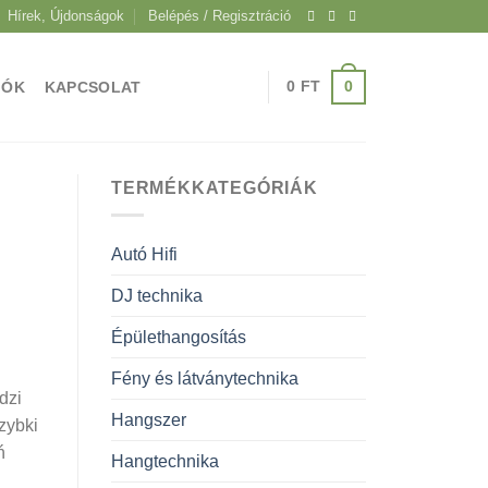
Hírek, Újdonságok
Belépés / Regisztráció
0
0
FT
IÓK
KAPCSOLAT
TERMÉKKATEGÓRIÁK
Autó Hifi
DJ technika
Épülethangosítás
Fény és látványtechnika
dzi
Hangszer
zybki
ń
Hangtechnika