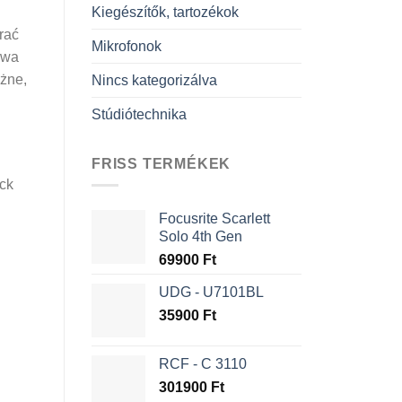
Kiegészítők, tartozékok
rać
Mikrofonok
uwa
ażne,
Nincs kategorizálva
Stúdiótechnika
FRISS TERMÉKEK
ck
Focusrite Scarlett
Solo 4th Gen
69900
Ft
UDG - U7101BL
35900
Ft
RCF - C 3110
301900
Ft