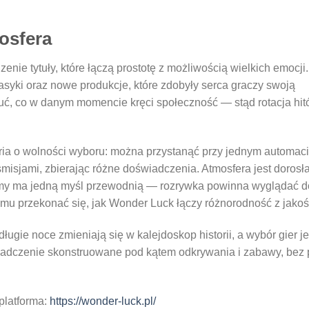
mosfera
nie tytuły, które łączą prostotę z możliwością wielkich emocji.
asyki oraz nowe produkcje, które zdobyły serca graczy swoją
uć, co w danym momencie kręci społeczność — stąd rotacja hit
oria o wolności wyboru: można przystanąć przy jednym automac
smisjami, zbierając różne doświadczenia. Atmosfera jest dorosła
tformy ma jedną myśl przewodnią — rozrywka powinna wyglądać 
memu przekonać się, jak Wonder Luck łączy różnorodność z jakoś
ługie noce zmieniają się w kalejdoskop historii, a wybór gier je
iadczenie skonstruowane pod kątem odkrywania i zabawy, bez p
platforma:
https://wonder-luck.pl/