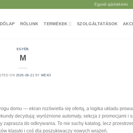
Egyedi ajánlatkérés
ZDŐLAP
RÓLUNK
TERMÉKEK
SZOLGÁLTATÁSOK
AKC
EGYÉB
M
STED ON
2026-06-21
BY
WEXO
rogu domu — ekran rozświetla się ofertą, a logika układu prowa
kundy decydują: wyróżnione automaty, sekcja z promocjami i s
ry zaprasza do odkrywania. To nie suchy katalog, lecz przestrze
ków klasyki i coś dla poszukiwaczy nowych wrażeń.