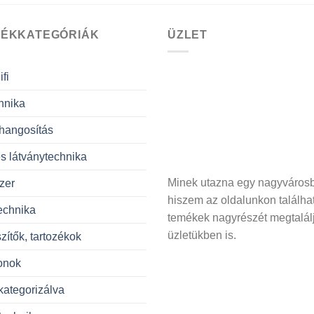
ÉKKATEGÓRIÁK
ÜZLET
fi
hnika
hangosítás
s látványtechnika
Minek utazna egy nagyváros
zer
hiszem az oldalunkon találha
echnika
temékek nagyrészét megtalál
üzletükben is.
zítők, tartozékok
onok
kategorizálva