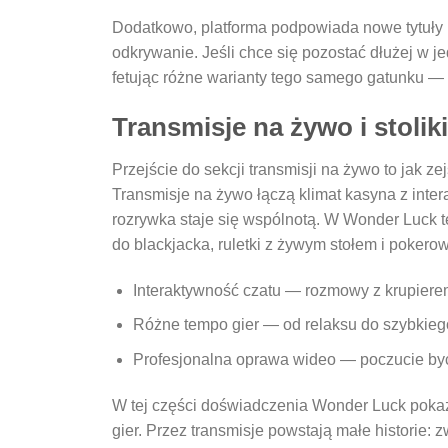
Dodatkowo, platforma podpowiada nowe tytuły i 
odkrywanie. Jeśli chce się pozostać dłużej w 
fetując różne warianty tego samego gatunku — r
Transmisje na żywo i stoliki
Przejście do sekcji transmisji na żywo to jak ze
Transmisje na żywo łączą klimat kasyna z intera
rozrywka staje się wspólnotą. W Wonder Luck te 
do blackjacka, ruletki z żywym stołem i pokero
Interaktywność czatu — rozmowy z krupierem
Różne tempo gier — od relaksu do szybkieg
Profesjonalna oprawa wideo — poczucie byc
W tej części doświadczenia Wonder Luck pokazu
gier. Przez transmisje powstają małe historie