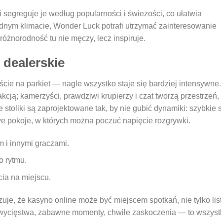
segreguje je według popularności i świeżości, co ułatwia
jednym klimacie, Wonder Luck potrafi utrzymać zainteresowanie
óżnorodność tu nie męczy, lecz inspiruje.
 dealerskie
jście na parkiet — nagle wszystko staje się bardziej intensywne.
kcją; kamerzyści, prawdziwi krupierzy i czat tworzą przestrzeń,
stoliki są zaprojektowane tak, by nie gubić dynamiki: szybkie s
we pokoje, w których można poczuć napięcie rozgrywki.
 i innymi graczami.
o rytmu.
ia na miejscu.
je, że kasyno online może być miejscem spotkań, nie tylko lis
: zwycięstwa, zabawne momenty, chwile zaskoczenia — to wszys