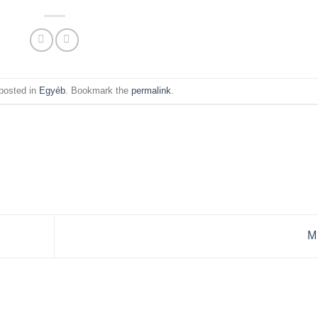
posted in
Egyéb
. Bookmark the
permalink
.