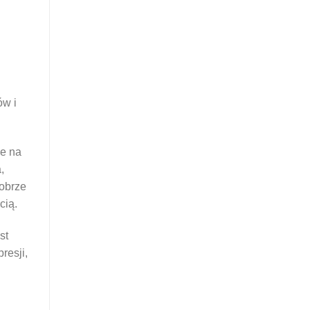
ów i
ie na
,
dobrze
cią.
st
resji,