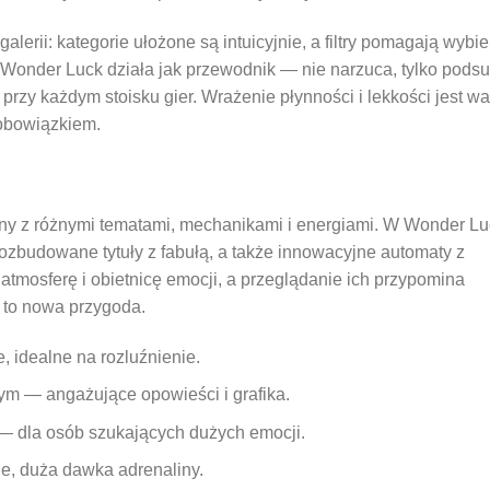
lerii: kategorie ułożone są intuicyjnie, a filtry pomagają wybie
i Wonder Luck działa jak przewodnik — nie narzuca, tylko pods
przy każdym stoisku gier. Wrażenie płynności i lekkości jest w
 obowiązkiem.
ny z różnymi tematami, mechanikami i energiami. W Wonder Lu
rozbudowane tytuły z fabułą, a także innowacyjne automaty z
mosferę i obietnicę emocji, a przeglądanie ich przypomina
 to nowa przygoda.
, idealne na rozluźnienie.
m — angażujące opowieści i grafika.
— dla osób szukających dużych emocji.
je, duża dawka adrenaliny.