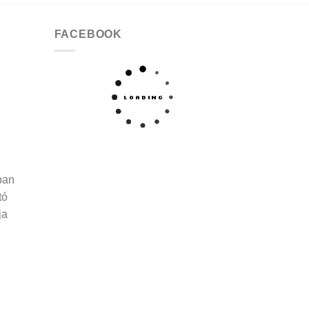
FACEBOOK
ban
tó
ja