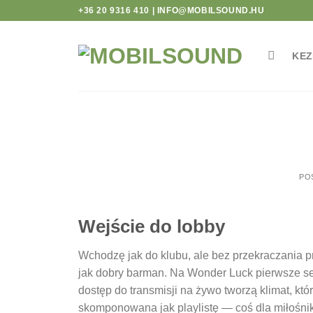
no
Skip
+36 20 9316 410 | INFO@MOBILSOUND.HU
to
content
KE
PO
Wejście do lobby
Wchodzę jak do klubu, ale bez przekraczania p
jak dobry barman. Na Wonder Luck pierwsze se
dostęp do transmisji na żywo tworzą klimat, któ
skomponowana jak playlistę — coś dla miłośni