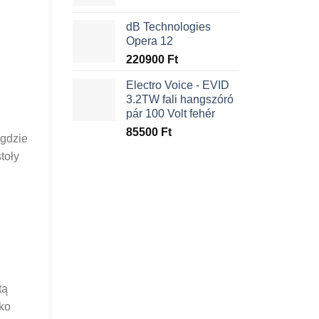
dB Technologies
Opera 12
220900
Ft
Electro Voice - EVID
3.2TW fali hangszóró
pár 100 Volt fehér
85500
Ft
 gdzie
toły
tą
tko