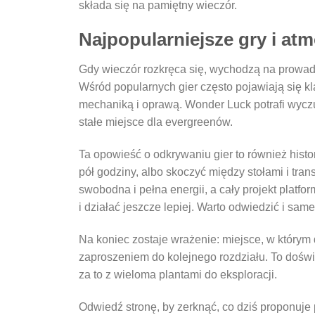
składa się na pamiętny wieczór.
Najpopularniejsze gry i at
Gdy wieczór rozkręca się, wychodzą na prowadze
Wśród popularnych gier często pojawiają się kl
mechaniką i oprawą. Wonder Luck potrafi wycz
stałe miejsce dla evergreenów.
Ta opowieść o odkrywaniu gier to również hist
pół godziny, albo skoczyć między stołami i tran
swobodna i pełna energii, a cały projekt pla
i działać jeszcze lepiej. Warto odwiedzić i sa
Na koniec zostaje wrażenie: miejsce, w którym d
zaproszeniem do kolejnego rozdziału. To dośw
za to z wieloma plantami do eksploracji.
Odwiedź stronę, by zerknąć, co dziś proponuje 