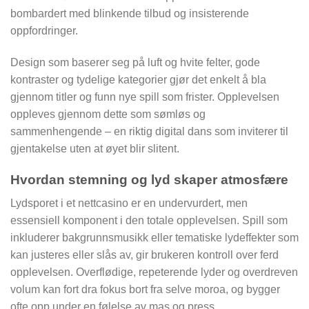
bombardert med blinkende tilbud og insisterende
oppfordringer.
Design som baserer seg på luft og hvite felter, gode
kontraster og tydelige kategorier gjør det enkelt å bla
gjennom titler og funn nye spill som frister. Opplevelsen
oppleves gjennom dette som sømløs og
sammenhengende – en riktig digital dans som inviterer til
gjentakelse uten at øyet blir slitent.
Hvordan stemning og lyd skaper atmosfære
Lydsporet i et nettcasino er en undervurdert, men
essensiell komponent i den totale opplevelsen. Spill som
inkluderer bakgrunnsmusikk eller tematiske lydeffekter som
kan justeres eller slås av, gir brukeren kontroll over ferd
opplevelsen. Overflødige, repeterende lyder og overdreven
volum kan fort dra fokus bort fra selve moroa, og bygger
ofte opp under en følelse av mas og press.