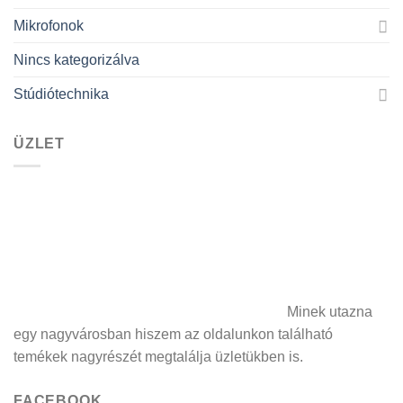
Mikrofonok
Nincs kategorizálva
Stúdiótechnika
ÜZLET
Minek utazna
egy nagyvárosban hiszem az oldalunkon található
temékek nagyrészét megtalálja üzletükben is.
FACEBOOK