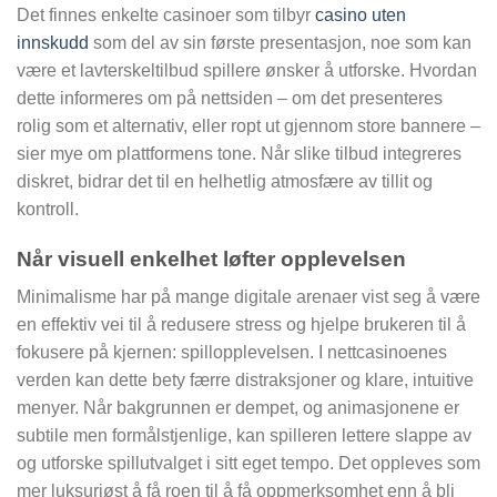
Det finnes enkelte casinoer som tilbyr
casino uten
innskudd
som del av sin første presentasjon, noe som kan
være et lavterskeltilbud spillere ønsker å utforske. Hvordan
dette informeres om på nettsiden – om det presenteres
rolig som et alternativ, eller ropt ut gjennom store bannere –
sier mye om plattformens tone. Når slike tilbud integreres
diskret, bidrar det til en helhetlig atmosfære av tillit og
kontroll.
Når visuell enkelhet løfter opplevelsen
Minimalisme har på mange digitale arenaer vist seg å være
en effektiv vei til å redusere stress og hjelpe brukeren til å
fokusere på kjernen: spillopplevelsen. I nettcasinoenes
verden kan dette bety færre distraksjoner og klare, intuitive
menyer. Når bakgrunnen er dempet, og animasjonene er
subtile men formålstjenlige, kan spilleren lettere slappe av
og utforske spillutvalget i sitt eget tempo. Det oppleves som
mer luksuriøst å få roen til å få oppmerksomhet enn å bli