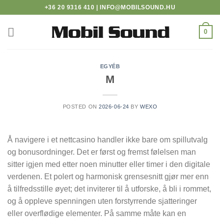
twindor casino
Skip
+36 20 9316 410 | INFO@MOBILSOUND.HU
to
content
0
EGYÉB
M
POSTED ON
2026-06-24
BY
WEXO
Å navigere i et nettcasino handler ikke bare om spillutvalg
og bonusordninger. Det er først og fremst følelsen man
sitter igjen med etter noen minutter eller timer i den digitale
verdenen. Et polert og harmonisk grensesnitt gjør mer enn
å tilfredsstille øyet; det inviterer til å utforske, å bli i rommet,
og å oppleve spenningen uten forstyrrende sjatteringer
eller overflødige elementer. På samme måte kan en