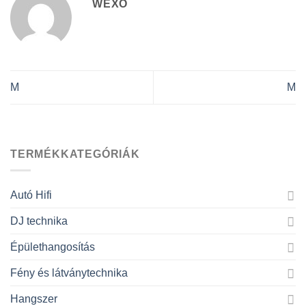
WEXO
M
M
TERMÉKKATEGÓRIÁK
Autó Hifi
DJ technika
Épülethangosítás
Fény és látványtechnika
Hangszer