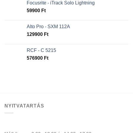
Focusrite - iTrack Solo Lightning
59900
Ft
Alto Pro - SXM 112A
129900
Ft
RCF - C 5215
576900
Ft
NYITVATARTÁS