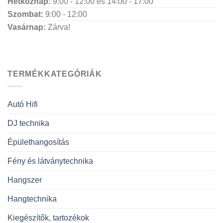
Hétköznap:
9:00 - 12:00 és 14:00 - 17:00
Szombat:
9:00 - 12:00
Vasárnap:
Zárva!
TERMÉKKATEGÓRIÁK
Autó Hifi
DJ technika
Épülethangosítás
Fény és látványtechnika
Hangszer
Hangtechnika
Kiegészítők, tartozékok