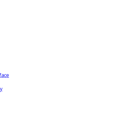
rface
ny