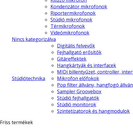
Kitűző mikrofon
Kondenzátor mikrofonok
Riportermikrofonok
Stúdió mikrofonok
Térmikrofonok
Videómikrofonok
Nincs kategorizálva
Digitális felvevők
Fejhallgató erősítők
Gitáreffektek
Hangkártyák és interfacek
MIDi billentyűzet, controller, inte
Stúdiótechnika
Mikrofon előfokok
Pop filter állvány, hangfogó állvá
Sampler Groovebox
Stúdió fejhallgatók
Stúdió monitorok
Szintetizatorok és hangmodulok
Friss termékek