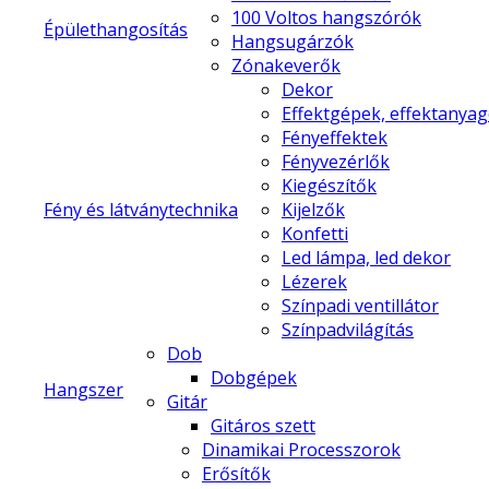
100 Voltos hangszórók
Épülethangosítás
Hangsugárzók
Zónakeverők
Dekor
Effektgépek, effektanya
Fényeffektek
Fényvezérlők
Kiegészítők
Fény és látványtechnika
Kijelzők
Konfetti
Led lámpa, led dekor
Lézerek
Színpadi ventillátor
Színpadvilágítás
Dob
Dobgépek
Hangszer
Gitár
Gitáros szett
Dinamikai Processzorok
Erősítők