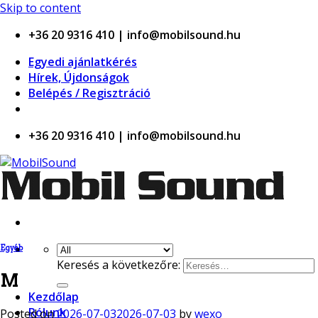
or casino
Skip to content
+36 20 9316 410 | info@mobilsound.hu
Egyedi ajánlatkérés
Hírek, Újdonságok
Belépés / Regisztráció
+36 20 9316 410 | info@mobilsound.hu
Egyéb
Keresés a következőre:
M
Kezdőlap
Rólunk
Posted on
2026-07-03
2026-07-03
by
wexo