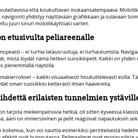
 saavutettavissa että koukuttavan mukaansatempaava. Mobiili
navigointi yhdistyy näyttävään grafiikkaan ja sulavaan toimi
ltu juuri sinun mobiilikäyttöäsi varten.
 etusivulta peliareenalle
peasti – ei turhia latausruutuja, ei turhautumista. Navigaati
at, mistä löydät nämä hetken suosikkipelit. Kaikki on yhden
s pienemmällä näytöllä.
akierrokset – kaikki visuaalisesti houkuttelevasti esillä. T
öydät oman suosikkisi ketterästi ilman haavereita.
ihdettä erilaisten tunnelmien ystävill
 tarjota mieleenpainuvia hetkiä, oli sitten kyseessä klassise
ää, ääni on immersiivinen ja pelit reagoivat napautuksiin se
kemus, kun voi nauttia esimerkiksi perinteisestä hedelmäp
et efektit ovat huipputasoa. Pelimaailmat ovat monipuolisia; 