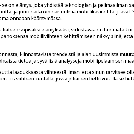
 – se on elämys, joka yhdistää teknologian ja pelimaailman
uutta, ja juuri näitä ominaisuuksia mobiilikasinot tarjoavat.
dä oma onneaan kääntymässä.
ä käteen sopivaksi elämykseksi, virkistävää on huomata kuin
panoksensa mobiiliviihteen kehittämiseen näkyy siinä, että
jonnasta, kiinnostavista trendeistä ja alan uusimmista muuto
ohtaista tietoa ja syvällisiä analyysejä mobiilipelaamisen maa
auttia laadukkaasta viihteestä ilman, että sinun tarvitsee o
mous viihteen kentällä, jossa jokainen hetki voi olla se hetki