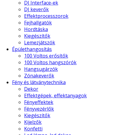
DJ Interface-ek
DJ keverők
Effektprocesszorok
Fejhallgatók
Hordtáska
Kiegészítők
Lemezjátszók
Épülethangosítás
100 Voltos erősítők
100 Voltos hangszórók
Hangsugárzók
Zónakeverők
Fény és látványtechnika
Dekor
Effektgépek, effektanyagok
Fényeffektek
Fényvezérlők
Kiegészítők
Kijelzők
Konfetti