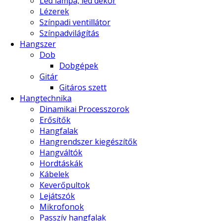
Led lámpa, led dekor
Lézerek
Színpadi ventillátor
Színpadvilágítás
Hangszer
Dob
Dobgépek
Gitár
Gitáros szett
Hangtechnika
Dinamikai Processzorok
Erősítők
Hangfalak
Hangrendszer kiegészítők
Hangváltók
Hordtáskák
Kábelek
Keverőpultok
Lejátszók
Mikrofonok
Passzív hangfalak