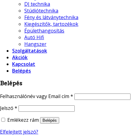
DJ technika
Stúdiótechnika
Fény és látványtechnika
Kiegészítők, tartozékok
Épülethangosítás
Autó Hifi
Hangszer
Szolgáltatások
Akciók
Kapcsolat
Belépés
Belépés
Felhasználónév vagy Email cím
*
Jelszó
*
Emlékezz rám
Belépés
Elfelejtett jelszó?