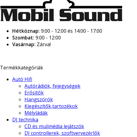
Hétköznap:
9:00 - 12:00 és 14:00 - 17:00
Szombat:
9:00 - 12:00
Vasárnap:
Zárva!
Termékkategóriák
Autó Hifi
Autórádiók, fejegységek
Erősítők
Hangszórók
Kiegészítők,tartozékok
Mélyládák
DJ technika
CD és mulimédia lejátszók
DJ controllerek, szoftvervezérlők