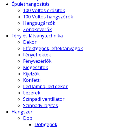
Épülethangosítás
100 Voltos erősítők
100 Voltos hangszórók
Hangsugárzók
Zónakeverők
Fény és látványtechnika
Dekor
Effektgépek, effektanyagok
Fényeffektek
Fényvezérlők
Kiegészítők
Kijelzők
Konfetti
Led lámpa, led dekor
Lézerek
Színpadi ventillátor
Színpadvilágítás
Hangszer
Dob
Dobgépek