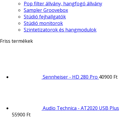
Pop filter állvány, hangfogó állvány
Sampler Groovebox
Stúdió fejhallgatók
Stúdió monitorok
Szintetizatorok és hangmodulok
Friss termékek
Sennheiser - HD 280 Pro
40900
Ft
Audio Technica - AT2020 USB Plus
55900
Ft