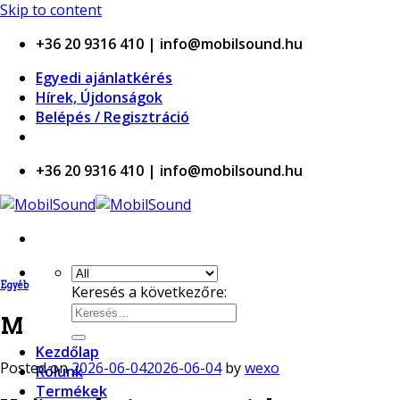
ino
Skip to content
+36 20 9316 410 | info@mobilsound.hu
Egyedi ajánlatkérés
Hírek, Újdonságok
Belépés / Regisztráció
+36 20 9316 410 | info@mobilsound.hu
Egyéb
Keresés a következőre:
M
Kezdőlap
Posted on
2026-06-04
2026-06-04
by
wexo
Rólunk
Termékek