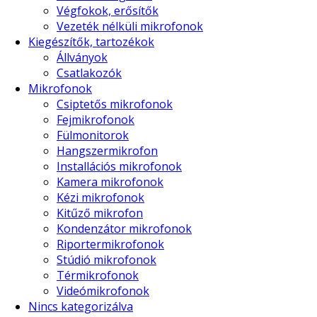
Végfokok, erősítők
Vezeték nélküli mikrofonok
Kiegészítők, tartozékok
Állványok
Csatlakozók
Mikrofonok
Csiptetős mikrofonok
Fejmikrofonok
Fülmonitorok
Hangszermikrofon
Installációs mikrofonok
Kamera mikrofonok
Kézi mikrofonok
Kitűző mikrofon
Kondenzátor mikrofonok
Riportermikrofonok
Stúdió mikrofonok
Térmikrofonok
Videómikrofonok
Nincs kategorizálva