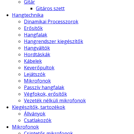
Gitár
Gitáros szett
Hangtechnika
Dinamikai Processzorok
Erősítők
Hangfalak
Hangrendszer kiegészítők
Hangváltók
Hordtáskák
Kábelek
Keverőpultok
Lejátszók
Mikrofonok
Passzív hangfalak
Végfokok, erősítők
Vezeték nélküli mikrofonok
Kiegészítők, tartozékok
Állványok
Csatlakozók
Mikrofonok
Csiptetős mikrofonok