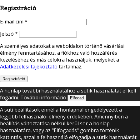
Regisztráció
E-mail cím
*
Jelszó
*
A személyes adatokat a weboldalon történő vásárlási
élmény fenntartásához, a fiókhoz való hozzáférés
kezeléséhez és más célokra használjuk, melyeket a
Adatkezelési tájékoztató
tartalmaz.
Regisztráció
A honlap további használatához a sütik használatát el kell
fogadni.
További információ
Elfogad
A süti beállítások ennél a honlapnál engedélyezett a
legjobb felhasználói élmény érdekében. Amennyiben a
beállítás változtatása nélkül kerül sor a honlap
használatára, vagy az "Elfogadás" gombra történik
kattintás, azzal a felhasználó elfogadja a sütik használatát.