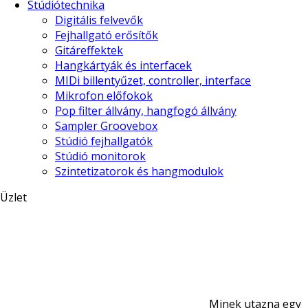
Stúdiótechnika
Digitális felvevők
Fejhallgató erősítők
Gitáreffektek
Hangkártyák és interfacek
MIDi billentyűzet, controller, interface
Mikrofon előfokok
Pop filter állvány, hangfogó állvány
Sampler Groovebox
Stúdió fejhallgatók
Stúdió monitorok
Szintetizatorok és hangmodulok
Üzlet
Minek utazna egy