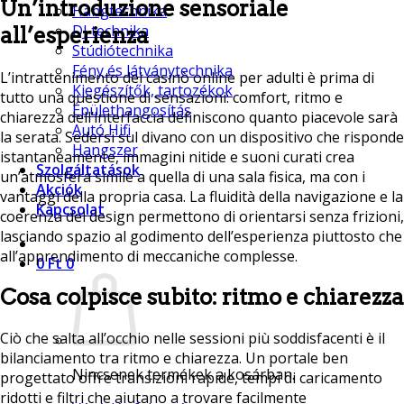
Un’introduzione sensoriale
Hangtechnika
DJ technika
all’esperienza
Stúdiótechnika
Fény és látványtechnika
L’intrattenimento dei casinò online per adulti è prima di
Kiegészítők, tartozékok
tutto una questione di sensazioni: comfort, ritmo e
Épülethangosítás
chiarezza dell’interfaccia definiscono quanto piacevole sarà
Autó Hifi
la serata. Sedersi sul divano con un dispositivo che risponde
Hangszer
istantaneamente, immagini nitide e suoni curati crea
Szolgáltatások
un’atmosfera simile a quella di una sala fisica, ma con i
Akciók
vantaggi della propria casa. La fluidità della navigazione e la
Kapcsolat
coerenza del design permettono di orientarsi senza frizioni,
lasciando spazio al godimento dell’esperienza piuttosto che
all’apprendimento di meccaniche complesse.
0
Ft
0
Cosa colpisce subito: ritmo e chiarezza
Ciò che salta all’occhio nelle sessioni più soddisfacenti è il
bilanciamento tra ritmo e chiarezza. Un portale ben
Nincsenek termékek a kosárban.
progettato offre transizioni rapide, tempi di caricamento
ridotti e filtri che aiutano a trovare facilmente