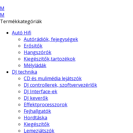
M
M
Termékkategóriák
Autó Hifi
Autórádiók, fejegységek
Erősítők
Hangszórók
Kiegészítők,tartozékok
Mélyládák
DJ technika
CD és mulimédia lejátszók
DJ controllerek, szoftvervezérlők
DJ Interface-ek
DJ keverők
Effektprocesszorok
Fejhallgatók
Hordtáska
Kiegészítők
Lemezjátszók