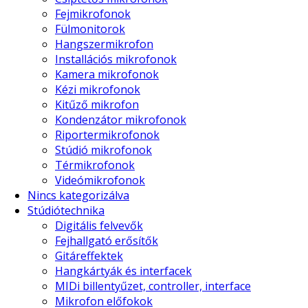
Fejmikrofonok
Fülmonitorok
Hangszermikrofon
Installációs mikrofonok
Kamera mikrofonok
Kézi mikrofonok
Kitűző mikrofon
Kondenzátor mikrofonok
Riportermikrofonok
Stúdió mikrofonok
Térmikrofonok
Videómikrofonok
Nincs kategorizálva
Stúdiótechnika
Digitális felvevők
Fejhallgató erősítők
Gitáreffektek
Hangkártyák és interfacek
MIDi billentyűzet, controller, interface
Mikrofon előfokok