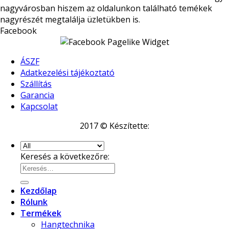
nagyvárosban hiszem az oldalunkon található temékek
nagyrészét megtalálja üzletükben is.
Facebook
ÁSZF
Adatkezelési tájékoztató
Szállítás
Garancia
Kapcsolat
2017 © Készítette:
Keresés a következőre:
Kezdőlap
Rólunk
Termékek
Hangtechnika