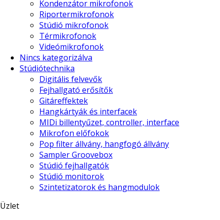
Kondenzátor mikrofonok
Riportermikrofonok
Stúdió mikrofonok
Térmikrofonok
Videómikrofonok
Nincs kategorizálva
Stúdiótechnika
Digitális felvevők
Fejhallgató erősítők
Gitáreffektek
Hangkártyák és interfacek
MIDi billentyűzet, controller, interface
Mikrofon előfokok
Pop filter állvány, hangfogó állvány
Sampler Groovebox
Stúdió fejhallgatók
Stúdió monitorok
Szintetizatorok és hangmodulok
Üzlet