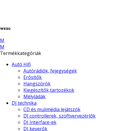
wexo
M
M
Termékkategóriák
Autó Hifi
Autórádiók, fejegységek
Erősítők
Hangszórók
Kiegészítők,tartozékok
Mélyládák
DJ technika
CD és mulimédia lejátszók
DJ controllerek, szoftvervezérlők
DJ Interface-ek
DJ keverők