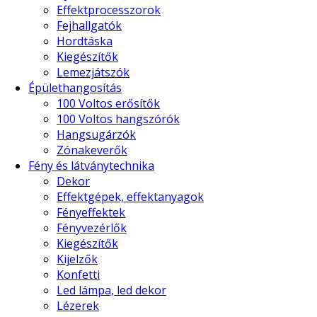
Effektprocesszorok
Fejhallgatók
Hordtáska
Kiegészítők
Lemezjátszók
Épülethangosítás
100 Voltos erősítők
100 Voltos hangszórók
Hangsugárzók
Zónakeverők
Fény és látványtechnika
Dekor
Effektgépek, effektanyagok
Fényeffektek
Fényvezérlők
Kiegészítők
Kijelzők
Konfetti
Led lámpa, led dekor
Lézerek