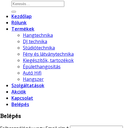
Kezdőlap
Rólunk
Termékek
Hangtechnika
DJ technika
Stúdiótechnika
Fény és látványtechnika
Kiegészítők, tartozékok
Épülethangosítás
Autó Hifi
Hangszer
Szolgáltatások
Akciók
Kapcsolat
Belépés
Belépés