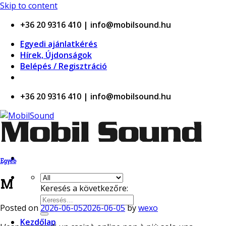
ino
Skip to content
+36 20 9316 410 | info@mobilsound.hu
Egyedi ajánlatkérés
Hírek, Újdonságok
Belépés / Regisztráció
+36 20 9316 410 | info@mobilsound.hu
Egyéb
M
Keresés a következőre:
Posted on
2026-06-05
2026-06-05
by
wexo
Kezdőlap