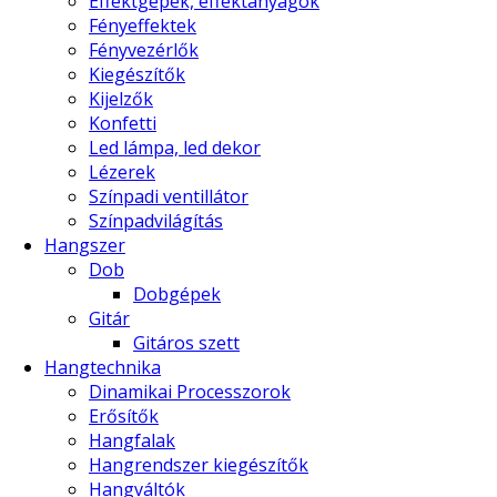
Effektgépek, effektanyagok
Fényeffektek
Fényvezérlők
Kiegészítők
Kijelzők
Konfetti
Led lámpa, led dekor
Lézerek
Színpadi ventillátor
Színpadvilágítás
Hangszer
Dob
Dobgépek
Gitár
Gitáros szett
Hangtechnika
Dinamikai Processzorok
Erősítők
Hangfalak
Hangrendszer kiegészítők
Hangváltók