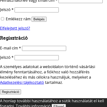
Felhasználónév vagy Email cím
*
Jelszó
*
Emlékezz rám
Belépés
Elfelejtett jelszó?
Regisztráció
E-mail cím
*
Jelszó
*
A személyes adatokat a weboldalon történő vásárlási
élmény fenntartásához, a fiókhoz való hozzáférés
kezeléséhez és más célokra használjuk, melyeket a
Adatkezelési tájékoztató
tartalmaz.
Regisztráció
A honlap további használatához a sütik használatát el kell
fogadni.
További információ
Elfogad