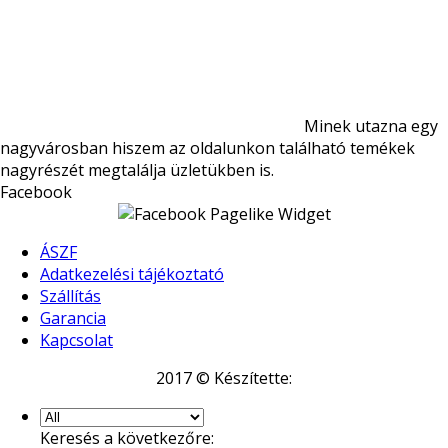
Minek utazna egy
nagyvárosban hiszem az oldalunkon található temékek
nagyrészét megtalálja üzletükben is.
Facebook
ÁSZF
Adatkezelési tájékoztató
Szállítás
Garancia
Kapcsolat
2017 © Készítette:
Keresés a következőre: