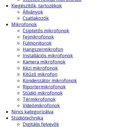
Kiegészítők, tartozékok
Állványok
Csatlakozók
Mikrofonok
Csiptetős mikrofonok
Fejmikrofonok
Fülmonitorok
Hangszermikrofon
Installációs mikrofonok
Kamera mikrofonok
Kézi mikrofonok
Kitűző mikrofon
Kondenzátor mikrofonok
Riportermikrofonok
Stúdió mikrofonok
Térmikrofonok
Videómikrofonok
Nincs kategorizálva
Stúdiótechnika
Digitális felvevők