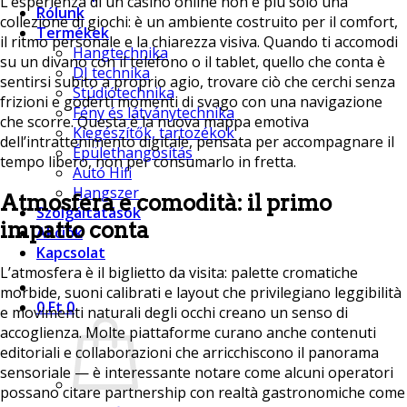
L’esperienza di un casinò online non è più solo una
Rólunk
collezione di giochi: è un ambiente costruito per il comfort,
Termékek
il ritmo personale e la chiarezza visiva. Quando ti accomodi
Hangtechnika
su un divano con il telefono o il tablet, quello che conta è
DJ technika
sentirsi subito a proprio agio, trovare ciò che cerchi senza
Stúdiótechnika
frizioni e goderti momenti di svago con una navigazione
Fény és látványtechnika
che scorre. Questa è la nuova mappa emotiva
Kiegészítők, tartozékok
dell’intrattenimento digitale, pensata per accompagnare il
Épülethangosítás
tempo libero, non per consumarlo in fretta.
Autó Hifi
Hangszer
Atmosfera e comodità: il primo
Szolgáltatások
impatto conta
Akciók
Kapcsolat
L’atmosfera è il biglietto da visita: palette cromatiche
morbide, suoni calibrati e layout che privilegiano leggibilità
0
Ft
0
e movimenti naturali degli occhi creano un senso di
accoglienza. Molte piattaforme curano anche contenuti
editoriali e collaborazioni che arricchiscono il panorama
sensoriale — è interessante notare come alcuni operatori
possano citare partnership con realtà gastronomiche come