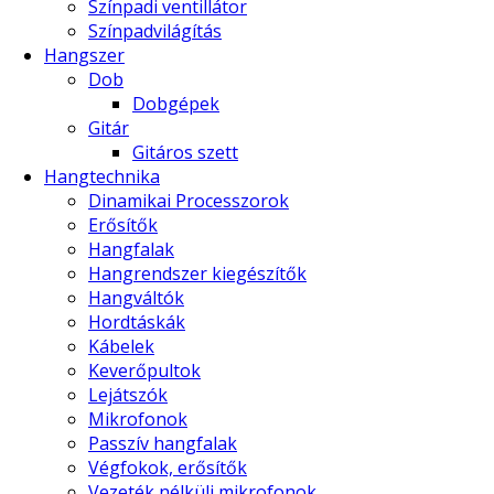
Színpadi ventillátor
Színpadvilágítás
Hangszer
Dob
Dobgépek
Gitár
Gitáros szett
Hangtechnika
Dinamikai Processzorok
Erősítők
Hangfalak
Hangrendszer kiegészítők
Hangváltók
Hordtáskák
Kábelek
Keverőpultok
Lejátszók
Mikrofonok
Passzív hangfalak
Végfokok, erősítők
Vezeték nélküli mikrofonok