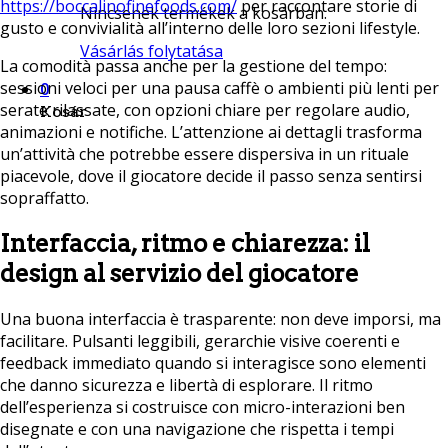
https://boccalinofinefoods.com/
per raccontare storie di
Nincsenek termékek a kosárban.
gusto e convivialità all’interno delle loro sezioni lifestyle.
Vásárlás folytatása
La comodità passa anche per la gestione del tempo:
sessioni veloci per una pausa caffè o ambienti più lenti per
0
serate rilassate, con opzioni chiare per regolare audio,
Kosár
animazioni e notifiche. L’attenzione ai dettagli trasforma
un’attività che potrebbe essere dispersiva in un rituale
piacevole, dove il giocatore decide il passo senza sentirsi
sopraffatto.
Interfaccia, ritmo e chiarezza: il
design al servizio del giocatore
Una buona interfaccia è trasparente: non deve imporsi, ma
facilitare. Pulsanti leggibili, gerarchie visive coerenti e
feedback immediato quando si interagisce sono elementi
che danno sicurezza e libertà di esplorare. Il ritmo
dell’esperienza si costruisce con micro-interazioni ben
disegnate e con una navigazione che rispetta i tempi