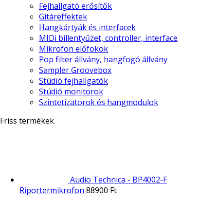
Fejhallgató erősítők
Gitáreffektek
Hangkártyák és interfacek
MIDi billentyűzet, controller, interface
Mikrofon előfokok
Pop filter állvány, hangfogó állvány
Sampler Groovebox
Stúdió fejhallgatók
Stúdió monitorok
Szintetizatorok és hangmodulok
Friss termékek
Audio Technica - BP4002-F
Riportermikrofon
88900
Ft