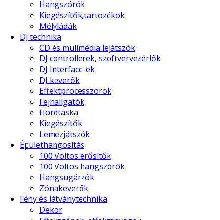
Hangszórók
Kiegészítők,tartozékok
Mélyládák
DJ technika
CD és mulimédia lejátszók
DJ controllerek, szoftvervezérlők
DJ Interface-ek
DJ keverők
Effektprocesszorok
Fejhallgatók
Hordtáska
Kiegészítők
Lemezjátszók
Épülethangosítás
100 Voltos erősítők
100 Voltos hangszórók
Hangsugárzók
Zónakeverők
Fény és látványtechnika
Dekor