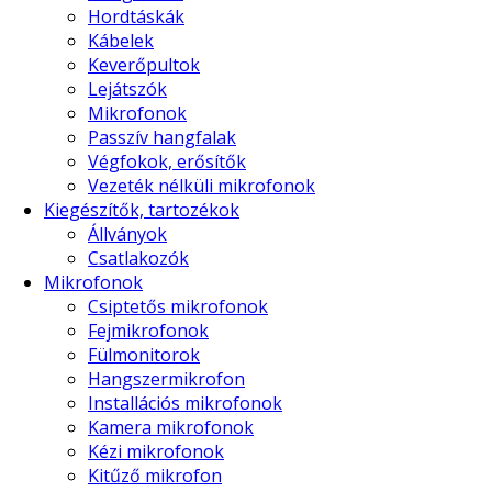
Hordtáskák
Kábelek
Keverőpultok
Lejátszók
Mikrofonok
Passzív hangfalak
Végfokok, erősítők
Vezeték nélküli mikrofonok
Kiegészítők, tartozékok
Állványok
Csatlakozók
Mikrofonok
Csiptetős mikrofonok
Fejmikrofonok
Fülmonitorok
Hangszermikrofon
Installációs mikrofonok
Kamera mikrofonok
Kézi mikrofonok
Kitűző mikrofon