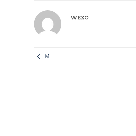
WEXO
M