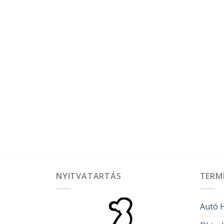
NYITVATARTÁS
TERM
Autó H