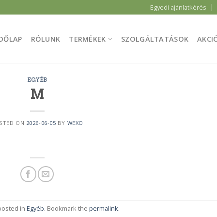
Egyedi ajánlatkérés
DŐLAP
RÓLUNK
TERMÉKEK
SZOLGÁLTATÁSOK
AKCI
EGYÉB
M
STED ON
2026-06-05
BY
WEXO
posted in
Egyéb
. Bookmark the
permalink
.