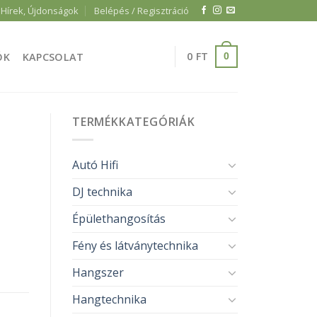
Hírek, Újdonságok
Belépés / Regisztráció
0
FT
ÓK
KAPCSOLAT
0
TERMÉKKATEGÓRIÁK
Autó Hifi
DJ technika
Épülethangosítás
Fény és látványtechnika
Hangszer
Hangtechnika