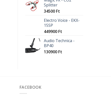
Magic FX - CO2
Splitter
34500
Ft
Electro Voice - EKX-
15SP
449900
Ft
Audio Technica -
BP40
130900
Ft
FACEBOOK