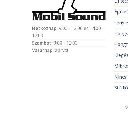
DJ tec
Épüle
Fény é
Hétköznap:
9:00 - 12:00 és 14:00 -
Hangs
17:00
Szombat:
9:00 - 12:00
Hangt
Vasárnap:
Zárva!
Kiegés
Mikro
Nincs 
Stúdió
Á