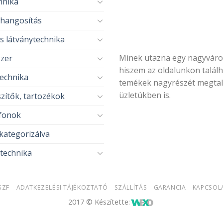
hnika
thangosítás
s látványtechnika
Minek utazna egy nagyvár
zer
hiszem az oldalunkon talál
echnika
temékek nagyrészét megtal
üzletükben is.
zítők, tartozékok
fonok
kategorizálva
technika
SZF
ADATKEZELÉSI TÁJÉKOZTATÓ
SZÁLLÍTÁS
GARANCIA
KAPCSOL
2017 © Készítette: