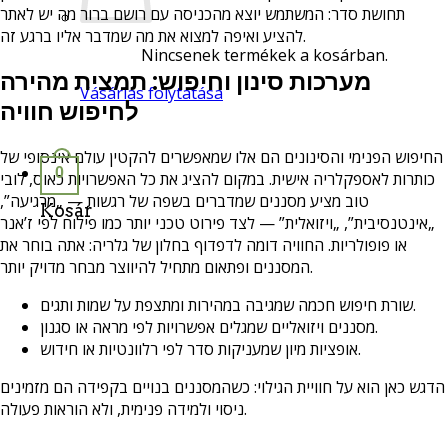
תחושת סדר: המשתמש יוצא מהכניסה עם רושם ברור מה יש לאתר
להציע ואיפה למצוא את מה שמדבר אליו ברגע זה.
Nincsenek termékek a kosárban.
מערכות סינון וחיפוש: תמצית מהירה
Vásárlás folytatása
לחיפוש חוויה
החיפוש הפנימי והסינונים הם אלו שמאפשרים להקטין עולם אינסופי של
0
כותרות לאספקלריה אישית. במקום להציג את כל האפשרויות כאוס, לובי
טוב מציע מסננים שמדברים בשפה של רגשות — „מרגיעה”,
Kosár
„אינטנסיבית”, „ויזואלית” — לצד פירוט טכני יותר כמו פילוח לפי ז’אנר
או פופולריות. החוויה דומה לדפדוף בחלון של גלריה: אתה בוחר את
המסננים ופתאום מתחיל להיווצר מבחר מדויק יותר.
שורת חיפוש חכמה שמגיבה במהירות ומתצפת על שמות ותגים.
מסננים ויזואליים שמגלים אפשרויות לפי מראה או סגנון.
אופציות מיון שמעניקות סדר לפי רלוונטיות או חידוש.
הדגש כאן הוא על חוויית הגילוי: כשהמסננים בנויים בקפידה הם מזמינים
ניסוי ולמידה פנימית, ולא הוראות פעולה.