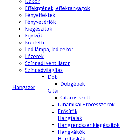
Dekor
Effektgépek, effektanyagok
Fényeffektek
Fényvezérlők
Kiegészítők
Kijelzők
Konfetti
Led lámpa, led dekor
Lézerek
Színpadi ventillátor
Színpadvilágítás
Dob
Dobgépek
Hangszer
Gitár
Gitáros szett
Dinamikai Processzorok
Erősítők
Hangfalak
Hangrendszer kiegészítők
Hangváltók
Hordtáskák