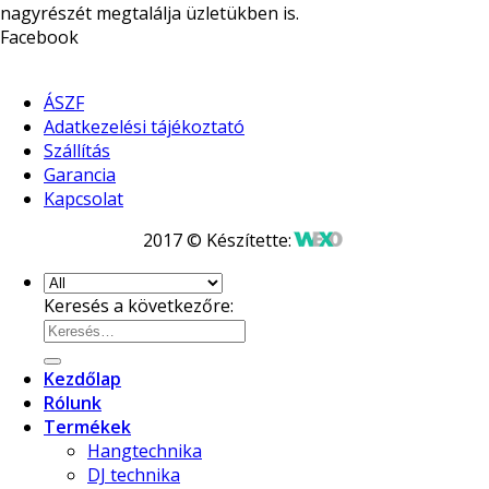
nagyrészét megtalálja üzletükben is.
Facebook
ÁSZF
Adatkezelési tájékoztató
Szállítás
Garancia
Kapcsolat
2017 © Készítette:
Keresés a következőre:
Kezdőlap
Rólunk
Termékek
Hangtechnika
DJ technika