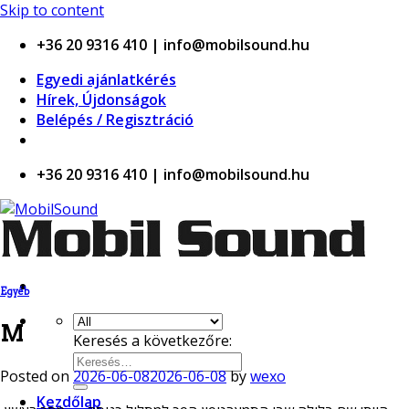
windor casino
Skip to content
+36 20 9316 410 | info@mobilsound.hu
Egyedi ajánlatkérés
Hírek, Újdonságok
Belépés / Regisztráció
+36 20 9316 410 | info@mobilsound.hu
Egyéb
M
Keresés a következőre:
Posted on
2026-06-08
2026-06-08
by
wexo
Kezdőlap