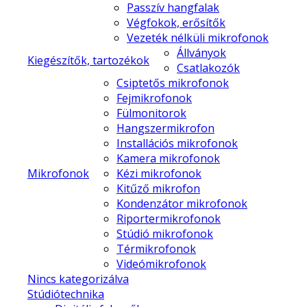
Passzív hangfalak
Végfokok, erősítők
Vezeték nélküli mikrofonok
Állványok
Kiegészítők, tartozékok
Csatlakozók
Csiptetős mikrofonok
Fejmikrofonok
Fülmonitorok
Hangszermikrofon
Installációs mikrofonok
Kamera mikrofonok
Mikrofonok
Kézi mikrofonok
Kitűző mikrofon
Kondenzátor mikrofonok
Riportermikrofonok
Stúdió mikrofonok
Térmikrofonok
Videómikrofonok
Nincs kategorizálva
Stúdiótechnika