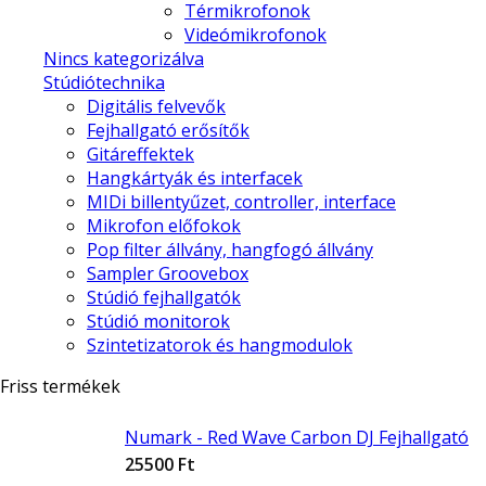
Térmikrofonok
Videómikrofonok
Nincs kategorizálva
Stúdiótechnika
Digitális felvevők
Fejhallgató erősítők
Gitáreffektek
Hangkártyák és interfacek
MIDi billentyűzet, controller, interface
Mikrofon előfokok
Pop filter állvány, hangfogó állvány
Sampler Groovebox
Stúdió fejhallgatók
Stúdió monitorok
Szintetizatorok és hangmodulok
Friss termékek
Numark - Red Wave Carbon DJ Fejhallgató
25500
Ft