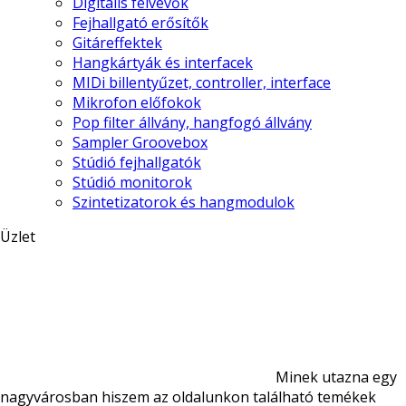
Digitális felvevők
Fejhallgató erősítők
Gitáreffektek
Hangkártyák és interfacek
MIDi billentyűzet, controller, interface
Mikrofon előfokok
Pop filter állvány, hangfogó állvány
Sampler Groovebox
Stúdió fejhallgatók
Stúdió monitorok
Szintetizatorok és hangmodulok
Üzlet
Minek utazna egy
nagyvárosban hiszem az oldalunkon található temékek