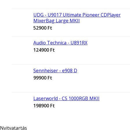
UDG - U9017 Ultimate Pioneer CDPlayer
MixerBag Large MKII
52900
Ft
Audio Technica - U891RX
124900
Ft
Sennheiser - e908 D
99900
Ft
Laserworld - CS 1000RGB MKII
198900
Ft
Nyitvatartás