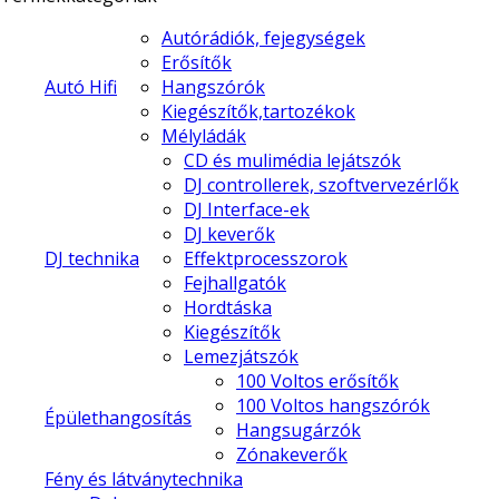
Autórádiók, fejegységek
Erősítők
Autó Hifi
Hangszórók
Kiegészítők,tartozékok
Mélyládák
CD és mulimédia lejátszók
DJ controllerek, szoftvervezérlők
DJ Interface-ek
DJ keverők
DJ technika
Effektprocesszorok
Fejhallgatók
Hordtáska
Kiegészítők
Lemezjátszók
100 Voltos erősítők
100 Voltos hangszórók
Épülethangosítás
Hangsugárzók
Zónakeverők
Fény és látványtechnika