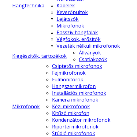
Hangtechnika
Kábelek
Keverőpultok
Lejátszók
Mikrofonok
Passzív hangfalak
Végfokok, erősítők
Vezeték nélküli mikrofonok
Állványok
Kiegészítők, tartozékok
Csatlakozók
Csiptetős mikrofonok
Fejmikrofonok
Fülmonitorok
Hangszermikrofon
Installációs mikrofonok
Kamera mikrofonok
Mikrofonok
Kézi mikrofonok
Kitűző mikrofon
Kondenzátor mikrofonok
Riportermikrofonok
Stúdió mikrofonok