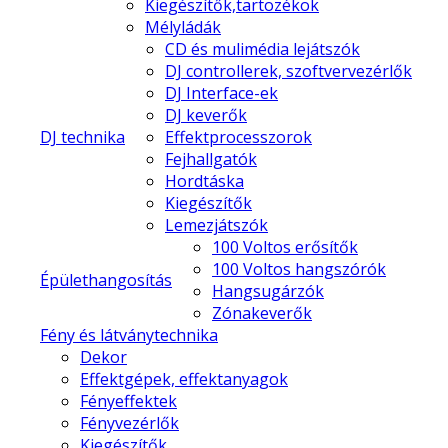
Kiegészítők,tartozékok
Mélyládák
CD és mulimédia lejátszók
DJ controllerek, szoftvervezérlők
DJ Interface-ek
DJ keverők
DJ technika
Effektprocesszorok
Fejhallgatók
Hordtáska
Kiegészítők
Lemezjátszók
100 Voltos erősítők
100 Voltos hangszórók
Épülethangosítás
Hangsugárzók
Zónakeverők
Fény és látványtechnika
Dekor
Effektgépek, effektanyagok
Fényeffektek
Fényvezérlők
Kiegészítők