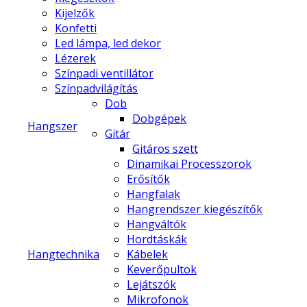
Kijelzők
Konfetti
Led lámpa, led dekor
Lézerek
Színpadi ventillátor
Színpadvilágítás
Dob
Dobgépek
Hangszer
Gitár
Gitáros szett
Dinamikai Processzorok
Erősítők
Hangfalak
Hangrendszer kiegészítők
Hangváltók
Hordtáskák
Hangtechnika
Kábelek
Keverőpultok
Lejátszók
Mikrofonok