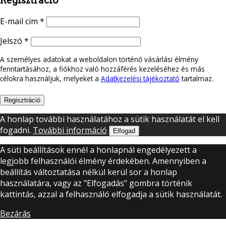
Regisztráció
E-mail cím
*
Jelszó
*
A személyes adatokat a weboldalon történő vásárlási élmény
fenntartásához, a fiókhoz való hozzáférés kezeléséhez és más
célokra használjuk, melyeket a
Adatkezelési tájékoztató
tartalmaz.
Regisztráció
A honlap további használatához a sütik használatát el kell
fogadni.
További információ
Elfogad
A süti beállítások ennél a honlapnál engedélyezett a
legjobb felhasználói élmény érdekében. Amennyiben a
beállítás változtatása nélkül kerül sor a honlap
használatára, vagy az "Elfogadás" gombra történik
kattintás, azzal a felhasználó elfogadja a sütik használatát.
Bezárás