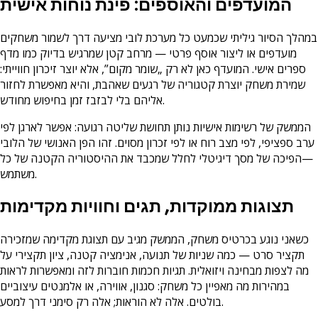
המועדפים והאוספים: פינת נוחות אישית
במהלך הסיור גיליתי שכמעט כל מערכת לובי מציעה דרך לשמור משחקים
מועדפים או ליצור אוסף פרטי — מרחב קטן שמרגיש בדיוק כמו מדף
ספרים אישי. המועדף כאן לא רק „שומר מקום”, אלא יוצר זיכרון חווייתי:
שמירת משחק יוצרת קטגוריה של רגעים שאהבת, והיא מאפשרת לחזור
אליהם בלי לבזבז זמן בחיפוש מחודש.
הממשק של רשימות אישיות נותן תחושת שליטה רגועה: אפשר לארגן לפי
ערב ספציפי, לפי מצב רוח או לפי זכרון מסוים. זהו הפן האנושי של הלובי
—הפיכה של מסך דיגיטלי לחלל שמכבד את ההיסטוריה הקטנה של כל
משתמש.
תצוגות ממוקדות, תגים וחוויות מקדימות
כשאני נוגע בכרטיס משחק, הממשק מגיב עם תצוגת מקדימה שמזכירה
תקציר סרט — כמה שניות של תנועה, אנימציה קטנה, ציון תקצירי על
מה לצפות מבחינה ויזואלית. תגיות חכמות חוברות לזה ומאפשרות לראות
במהירות מה מאפיין כל משחק: סגנון, אווירה, או אלמנטים עיצוביים
בולטים. אלה לא הוראות; אלה רק סימני דרך למסע.