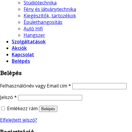
Stúdiótechnika
Fény és látványtechnika
Kiegészítők, tartozékok
Épülethangosítás
Autó Hifi
Hangszer
Szolgáltatások
Akciók
Kapcsolat
Belépés
Belépés
Felhasználónév vagy Email cím
*
Jelszó
*
Emlékezz rám
Belépés
Elfelejtett jelszó?