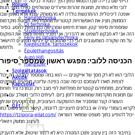
הייתי שם בלילה שבו הסמארטפון הפך למסלול כניסה — מסך ראשון,
Rólunk
לובי מלא כותרות, תמונות זוהרות ופיצ’רים שנשלפים כאילו מתוך חנות
Termékek
אופנה דיגיטלית. ההתרגשות נולדה לא מהמשחק עצמו אלא מאופן שבו
Hangtechnika
הממשק מציג את האפשרויות: קטגוריות שמתחלפות, תצוגות מוקדמות
DJ technika
שמספרות סיפור קטן, ושורת חיפוש שמרגישה כמו נפתח למסע. בסיור
Stúdiótechnika
הזה אני לא מבקש לשפוט או להדריך; אני מזכיר חוויות ומאיר את הפוקוס
Fény és látványtechnika
על מה שקורה כשמעצבים לובי כדי שהמבקרים ירגישו מוזמנים להישאר
Kiegészítők, tartozékok
ולחפש.
Épülethangosítás
Autó Hifi
הכניסה ללובי: מפגש ראשון שמספר סיפור
Hangszer
Szolgáltatások
הלובי הוא לא רק מסך של אייקונים — הוא במה שמספר למבקר מה יכול
Akciók
לצפות. תארו לעצמכם כניסה שבה בפינה עליונה מופיעים משחקים
Kapcsolat
מומלצים, מתחתיהם קטגוריות מפולחות לפי מצב רוח, ובמרכז ציר חוויות
עם תמונות מוקדמות שמותאמות לזמן ביום. לעיתים הלובי משולב עם תוכן
העשרה קצר שמסביר את ההשקעה העיצובית, כמו מקטעים שניתן
0
Ft
0
לקרוא בעמודי עזרה או בבלוגים חיצוניים; לדוגמה, קישור מידע פשוט כמו
https://tzipora-eilat.com/
יכול להופיע בתוך משפט שמתאר השראה
לעיצוב ממשק ויזואלי.
בחיבור הזה בין עיצוב ותוכן המטרה היא לא ללמד שיטות, אלא להעניק