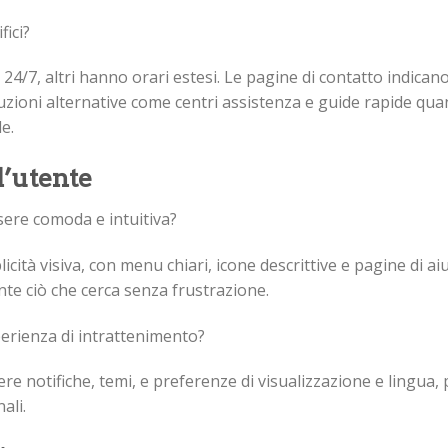
fici?
 24/7, altri hanno orari estesi. Le pagine di contatto indicano
zioni alternative come centri assistenza e guide rapide qu
e.
l’utente
sere comoda e intuitiva?
ità visiva, con menu chiari, icone descrittive e pagine di ai
ente ciò che cerca senza frustrazione.
perienza di intrattenimento?
re notifiche, temi, e preferenze di visualizzazione e lingua, 
ali.