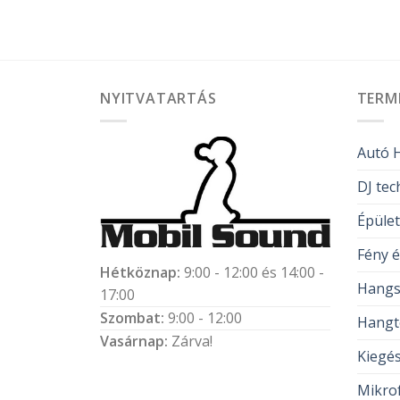
NYITVATARTÁS
TERM
Autó H
DJ tec
Épüle
Fény é
Hétköznap:
9:00 - 12:00 és 14:00 -
Hangs
17:00
Szombat:
9:00 - 12:00
Hangt
Vasárnap:
Zárva!
Kiegés
Mikro