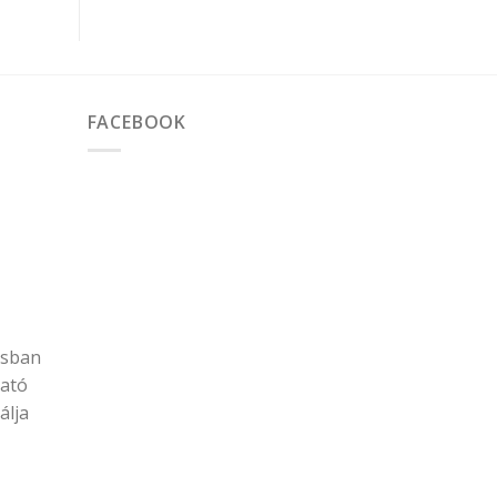
FACEBOOK
osban
ható
álja