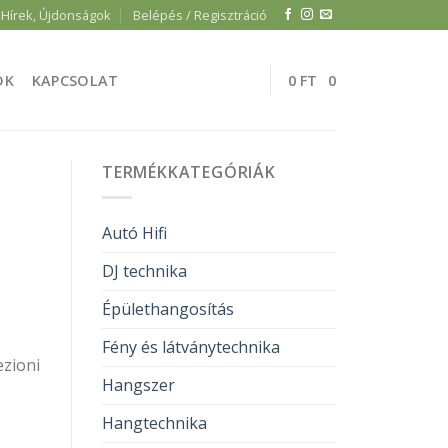
Hírek, Újdonságok
Belépés / Regisztráció
ÓK
KAPCSOLAT
0
FT
0
TERMÉKKATEGÓRIÁK
Autó Hifi
DJ technika
Épülethangosítás
Fény és látványtechnika
ezioni
Hangszer
Hangtechnika