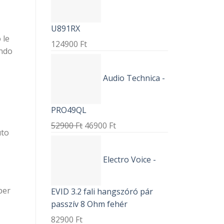
U891RX
 le
124900
Ft
ando
Audio Technica -
PRO49QL
52900
Ft
46900
Ft
uto
Electro Voice -
per
EVID 3.2 fali hangszóró pár
passzív 8 Ohm fehér
82900
Ft