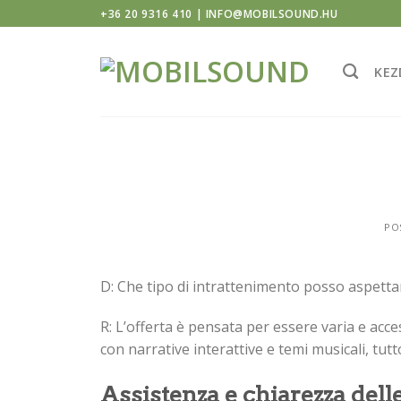
ino
Skip
+36 20 9316 410 | INFO@MOBILSOUND.HU
to
content
KEZ
PO
D: Che tipo di intrattenimento posso aspettar
R: L’offerta è pensata per essere varia e acces
con narrative interattive e temi musicali, tu
Assistenza e chiarezza dell