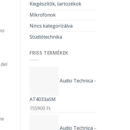
Kiegészítők, tartozékok
Mikrofonok
Nincs kategorizálva
ano
Stúdiótechnika
FRISS TERMÉKEK
 del
Audio Technica -
AT4033aSM
155900
Ft
ne
Audio Technica -