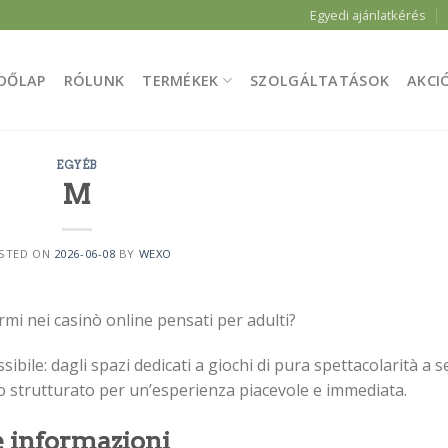
Egyedi ajánlatkérés
DŐLAP
RÓLUNK
TERMÉKEK
SZOLGÁLTATÁSOK
AKCI
EGYÉB
M
STED ON
2026-06-08
BY
WEXO
mi nei casinò online pensati per adulti?
sibile: dagli spazi dedicati a giochi di pura spettacolarità a s
tto strutturato per un’esperienza piacevole e immediata.
e informazioni