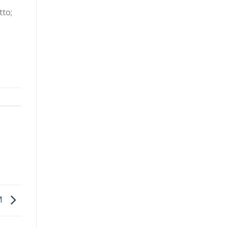
tto;
M