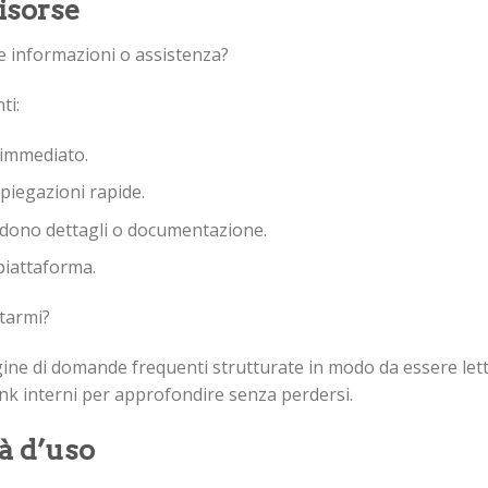
risorse
re informazioni o assistenza?
ti:
o immediato.
piegazioni rapide.
iedono dettagli o documentazione.
 piattaforma.
ntarmi?
pagine di domande frequenti strutturate in modo da essere let
link interni per approfondire senza perdersi.
à d’uso