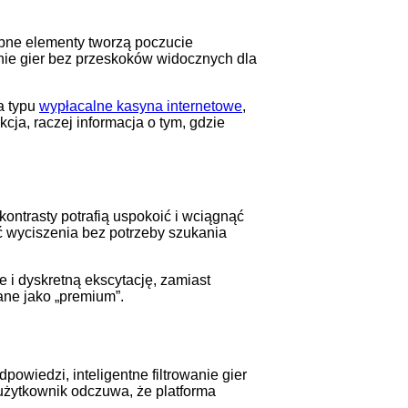
obne elementy tworzą poczucie
nie gier bez przeskoków widocznych dla
a typu
wypłacalne kasyna internetowe
,
kcja, raczej informacja o tym, gdzie
kontrasty potrafią uspokoić i wciągnąć
ść wyciszenia bez potrzeby szukania
 i dyskretną ekscytację, zamiast
ane jako „premium”.
owiedzi, inteligentne filtrowanie gier
 użytkownik odczuwa, że platforma