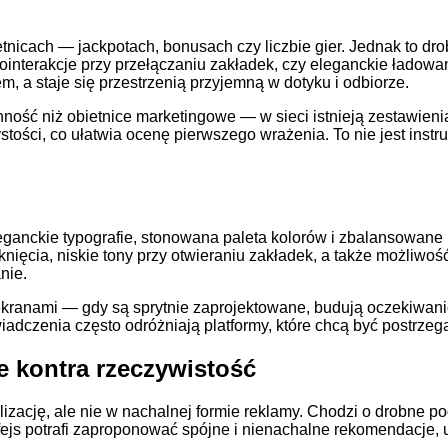
tnicach — jackpotach, bonusach czy liczbie gier. Jednak to dr
interakcje przy przełączaniu zakładek, czy eleganckie ładowa
em, a staje się przestrzenią przyjemną w dotyku i odbiorze.
nność niż obietnice marketingowe — w sieci istnieją zestawieni
stości, co ułatwia ocenę pierwszego wrażenia. To nie jest instru
leganckie typografie, stonowana paleta kolorów i zbalansowane 
iknięcia, niskie tony przy otwieraniu zakładek, a także możliwo
nie.
kranami — gdy są sprytnie zaprojektowane, budują oczekiwanie
adczenia często odróżniają platformy, które chcą być postrzeg
ie kontra rzeczywistość
ację, ale nie w nachalnej formie reklamy. Chodzi o drobne podp
erfejs potrafi zaproponować spójne i nienachalne rekomendacje,