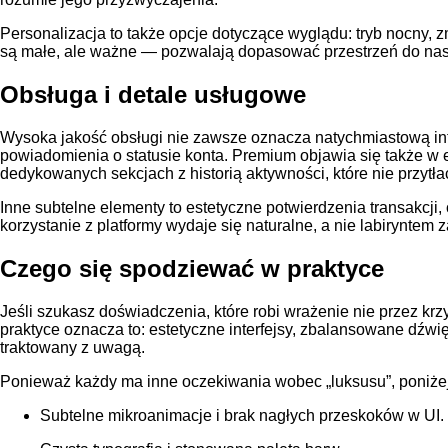
Personalizacja to także opcje dotyczące wyglądu: tryb nocny, 
są małe, ale ważne — pozwalają dopasować przestrzeń do nastro
Obsługa i detale usługowe
Wysoka jakość obsługi nie zawsze oznacza natychmiastową int
powiadomienia o statusie konta. Premium objawia się także w
dedykowanych sekcjach z historią aktywności, które nie przyt
Inne subtelne elementy to estetyczne potwierdzenia transakcji,
korzystanie z platformy wydaje się naturalne, a nie labiryntem 
Czego się spodziewać w praktyce
Jeśli szukasz doświadczenia, które robi wrażenie nie przez kr
praktyce oznacza to: estetyczne interfejsy, zbalansowane dźwi
traktowany z uwagą.
Ponieważ każdy ma inne oczekiwania wobec „luksusu”, poniżej k
Subtelne mikroanimacje i brak nagłych przeskoków w UI.