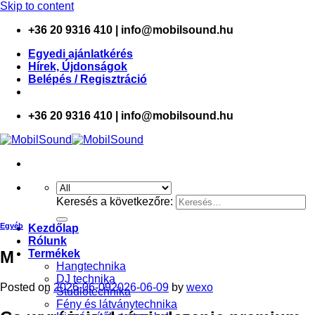
o
Skip to content
+36 20 9316 410 | info@mobilsound.hu
Egyedi ajánlatkérés
Hírek, Újdonságok
Belépés / Regisztráció
+36 20 9316 410 | info@mobilsound.hu
Keresés a következőre:
Egyéb
Kezdőlap
Rólunk
M
Termékek
Hangtechnika
DJ technika
Posted on
2026-06-09
2026-06-09
by
wexo
Stúdiótechnika
Fény és látványtechnika