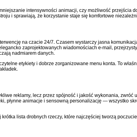
zmniejszanie intensywności animacji, czy możliwość przejścia d
ju i sprawiają, że korzystanie staje się komfortowe niezależni
erwencję na czacie 24/7. Czasem wystarczy jasna komunikacja
 elegancko zaprojektowanych wiadomościach e-mail, przejrzyst
łaczają nadmiarem danych.
 czytelne etykiety i dobrze zorganizowane menu konta. To właśni
zakładek.
zykliwe reklamy, lecz przez spójność i jakość wykonania, zwró
ęki, płynne animacje i sensowną personalizację — wszystko skro
rótka lista drobnych rzeczy, które najczęściej tworzą poczuci