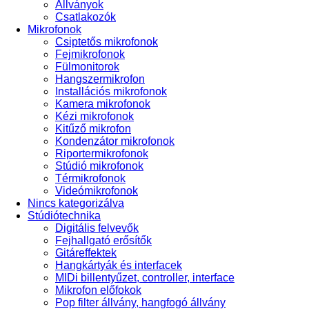
Állványok
Csatlakozók
Mikrofonok
Csiptetős mikrofonok
Fejmikrofonok
Fülmonitorok
Hangszermikrofon
Installációs mikrofonok
Kamera mikrofonok
Kézi mikrofonok
Kitűző mikrofon
Kondenzátor mikrofonok
Riportermikrofonok
Stúdió mikrofonok
Térmikrofonok
Videómikrofonok
Nincs kategorizálva
Stúdiótechnika
Digitális felvevők
Fejhallgató erősítők
Gitáreffektek
Hangkártyák és interfacek
MIDi billentyűzet, controller, interface
Mikrofon előfokok
Pop filter állvány, hangfogó állvány