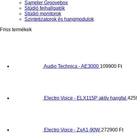
Sampler Groovebox
Stúdió fejhallgatók
Stúdió monitorok
Szintetizatorok és hangmodulok
Friss termékek
Audio Technica - AE3000
109900
Ft
Electro Voice - ELX115P aktív hangfal
425
Electro Voice - ZxA1-90W
272900
Ft