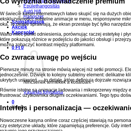
Co wyróżnia doświadczenie premium
Kiegészítők, tartozékok
Épülethangosítás
Autó Hifi
W świecie kasyn internetowych łatwo skupić się na dużych obie
Hangszer
ekskluzywności: subtelne animacje w menu, responsywne mikro
Szolgáltatások
oka. Te detale sprawiają, że ekran przestaje być tylko narzędzi
Akciók
Kapcsolat
Warto mieć punkt odniesienia, porównując raczej estetykę i pły
które pokazują różnice w podejściu do jakości obsługi i przejrzy
można zobaczyć kontrast między platformami.
0
Ft
0
Co zwraca uwagę po wejściu
Pierwsze minuty na stronie mówią więcej niż setki promocji. E
jednocześnie. Dźwięk to kolejny subtelny element: delikatne kl
ukrytych ustawień — to detale, które definiują dojrzałe rozwiąza
Nincsenek termékek a kosárban.
Równie istotne są animacje ładowania i mikroprzerwy między e
Vásárlás folytatása
frustrować użytkownika długimi oczekiwaniami. Tego typu doświ
0
Interfejs i personalizacja — oczekiwan
Kosár
Nowoczesne kasyna online coraz częściej stawiają na personaliz
czy estetyczne układy, które zapamiętują preferencje. Gdy int
rozumie jego przyzwyczajenia.