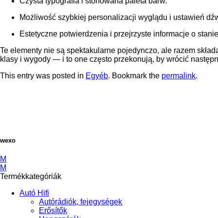
Czysta typografia i stonowana paleta barw.
Możliwość szybkiej personalizacji wyglądu i ustawień dź
Estetyczne potwierdzenia i przejrzyste informacje o stanie
Te elementy nie są spektakularne pojedynczo, ale razem składa
klasy i wygody — i to one często przekonują, by wrócić nastę
This entry was posted in
Egyéb
. Bookmark the
permalink
.
wexo
M
M
Termékkategóriák
Autó Hifi
Autórádiók, fejegységek
Erősítők