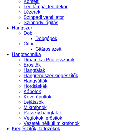
Konfetti
Led lámpa, led dekor
Lézerek
Színpadi ventillátor
Színpadvilágítás
Hangszer
Dob
Dobgépek
Gitár
Gitáros szett
Hangtechnika
Dinamikai Processzorok
Erősítők
Hangfalak
Hangrendszer kiegészítők
Hangváltók
Hordtáskák
Kábelek
Keverőpultok
Lejátszók
Mikrofonok
Passzív hangfalak
Végfokok, erősítők
Vezeték nélküli mikrofonok
Kiegészítők, tartozékok