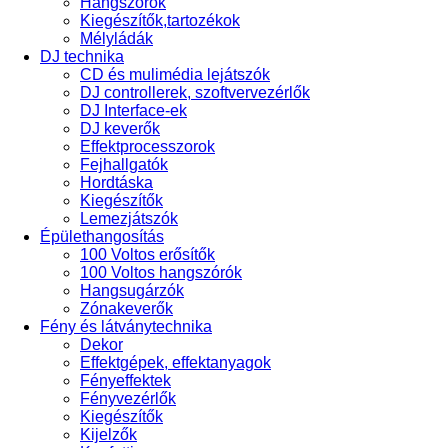
Hangszórók
Kiegészítők,tartozékok
Mélyládák
DJ technika
CD és mulimédia lejátszók
DJ controllerek, szoftvervezérlők
DJ Interface-ek
DJ keverők
Effektprocesszorok
Fejhallgatók
Hordtáska
Kiegészítők
Lemezjátszók
Épülethangosítás
100 Voltos erősítők
100 Voltos hangszórók
Hangsugárzók
Zónakeverők
Fény és látványtechnika
Dekor
Effektgépek, effektanyagok
Fényeffektek
Fényvezérlők
Kiegészítők
Kijelzők