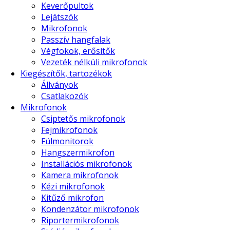
Keverőpultok
Lejátszók
Mikrofonok
Passzív hangfalak
Végfokok, erősítők
Vezeték nélküli mikrofonok
Kiegészítők, tartozékok
Állványok
Csatlakozók
Mikrofonok
Csiptetős mikrofonok
Fejmikrofonok
Fülmonitorok
Hangszermikrofon
Installációs mikrofonok
Kamera mikrofonok
Kézi mikrofonok
Kitűző mikrofon
Kondenzátor mikrofonok
Riportermikrofonok