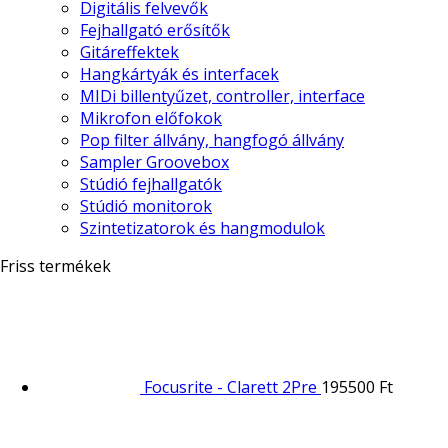
Digitális felvevők
Fejhallgató erősítők
Gitáreffektek
Hangkártyák és interfacek
MIDi billentyűzet, controller, interface
Mikrofon előfokok
Pop filter állvány, hangfogó állvány
Sampler Groovebox
Stúdió fejhallgatók
Stúdió monitorok
Szintetizatorok és hangmodulok
Friss termékek
Focusrite - Clarett 2Pre
195500
Ft