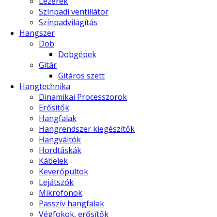
Lézerek
Színpadi ventillátor
Színpadvilágítás
Hangszer
Dob
Dobgépek
Gitár
Gitáros szett
Hangtechnika
Dinamikai Processzorok
Erősítők
Hangfalak
Hangrendszer kiegészítők
Hangváltók
Hordtáskák
Kábelek
Keverőpultok
Lejátszók
Mikrofonok
Passzív hangfalak
Végfokok, erősítők