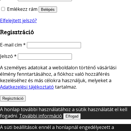
Emlékezz rám
Belépés
Elfelejtett jelszó?
Regisztráció
E-mail cím
*
Jelszó
*
A személyes adatokat a weboldalon történő vásárlási
élmény fenntartásához, a fiókhoz való hozzáférés
kezeléséhez és más célokra használjuk, melyeket a
Adatkezelési tájékoztató
tartalmaz.
Regisztráció
A honlap további használatához a sütik használatát el kell
fogadni.
További információ
Elfogad
A süti beállítások ennél a honlapnál engedélyezett a