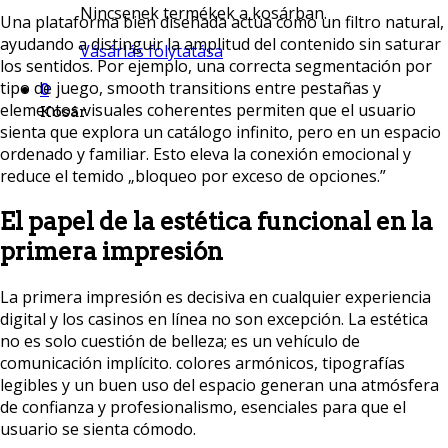
Nincsenek termékek a kosárban.
Una plataforma bien diseñada actúa como un filtro natural,
ayudando a distinguir la amplitud del contenido sin saturar
Vásárlás folytatása
los sentidos. Por ejemplo, una correcta segmentación por
tipo de juego, smooth transitions entre pestañas y
0
elementos visuales coherentes permiten que el usuario
Kosár
sienta que explora un catálogo infinito, pero en un espacio
ordenado y familiar. Esto eleva la conexión emocional y
reduce el temido „bloqueo por exceso de opciones.”
El papel de la estética funcional en la
primera impresión
La primera impresión es decisiva en cualquier experiencia
digital y los casinos en línea no son excepción. La estética
no es solo cuestión de belleza; es un vehículo de
comunicación implícito. colores armónicos, tipografías
legibles y un buen uso del espacio generan una atmósfera
de confianza y profesionalismo, esenciales para que el
usuario se sienta cómodo.