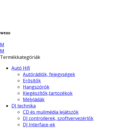
wexo
M
M
Termékkategóriák
Autó Hifi
Autórádiók, fejegységek
Erősítők
Hangszórók
Kiegészítők,tartozékok
Mélyládák
DJ technika
CD és mulimédia lejátszók
DJ controllerek, szoftvervezérlők
DJ Interface-ek