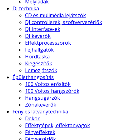
Mélyládák
DJ technika
CD és mulimédia lejátszók
DJ controllerek, szoftvervezérlők
DJ Interface-ek
DJ keverők
Effektprocesszorok
Fejhallgatók
Hordtáska
Kiegészítők
Lemezjátszók
Épülethangosítás
100 Voltos erősítők
100 Voltos hangszórók
Hangsugárzók
Zónakeverők
Fény és látványtechnika
Dekor
Effektgépek, effektanyagok
Fényeffektek
Fényvezérlők