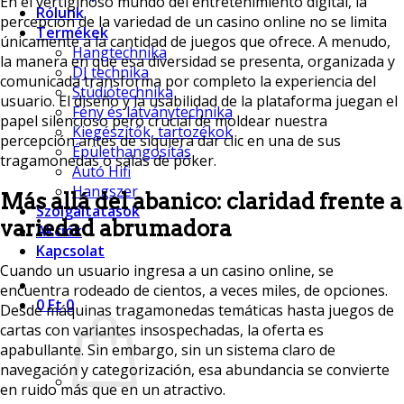
En el vertiginoso mundo del entretenimiento digital, la
Rólunk
percepción de la variedad de un casino online no se limita
Termékek
únicamente a la cantidad de juegos que ofrece. A menudo,
Hangtechnika
la manera en que esa diversidad se presenta, organizada y
DJ technika
comunicada transforma por completo la experiencia del
Stúdiótechnika
usuario. El diseño y la usabilidad de la plataforma juegan el
Fény és látványtechnika
papel silencioso pero crucial de moldear nuestra
Kiegészítők, tartozékok
percepción antes de siquiera dar clic en una de sus
Épülethangosítás
tragamonedas o salas de póker.
Autó Hifi
Hangszer
Más allá del abanico: claridad frente a
Szolgáltatások
variedad abrumadora
Akciók
Kapcsolat
Cuando un usuario ingresa a un casino online, se
encuentra rodeado de cientos, a veces miles, de opciones.
0
Ft
0
Desde máquinas tragamonedas temáticas hasta juegos de
cartas con variantes insospechadas, la oferta es
apabullante. Sin embargo, sin un sistema claro de
navegación y categorización, esa abundancia se convierte
en ruido más que en un atractivo.