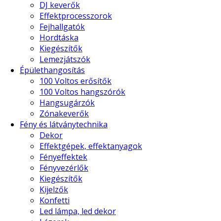
DJ keverők
Effektprocesszorok
Fejhallgatók
Hordtáska
Kiegészítők
Lemezjátszók
Épülethangosítás
100 Voltos erősítők
100 Voltos hangszórók
Hangsugárzók
Zónakeverők
Fény és látványtechnika
Dekor
Effektgépek, effektanyagok
Fényeffektek
Fényvezérlők
Kiegészítők
Kijelzők
Konfetti
Led lámpa, led dekor