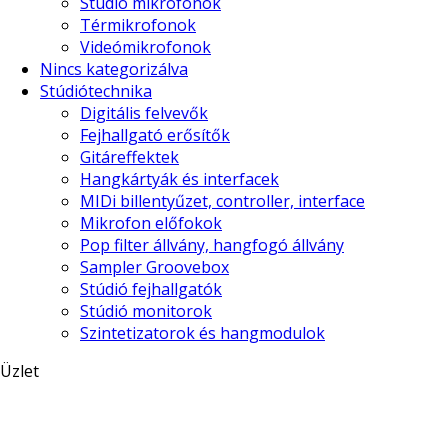
Stúdió mikrofonok
Térmikrofonok
Videómikrofonok
Nincs kategorizálva
Stúdiótechnika
Digitális felvevők
Fejhallgató erősítők
Gitáreffektek
Hangkártyák és interfacek
MIDi billentyűzet, controller, interface
Mikrofon előfokok
Pop filter állvány, hangfogó állvány
Sampler Groovebox
Stúdió fejhallgatók
Stúdió monitorok
Szintetizatorok és hangmodulok
Üzlet