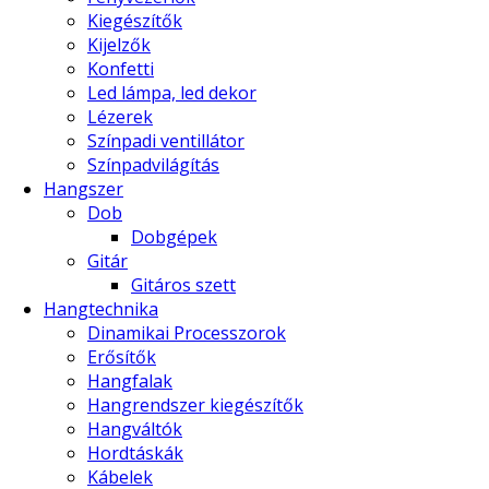
Kiegészítők
Kijelzők
Konfetti
Led lámpa, led dekor
Lézerek
Színpadi ventillátor
Színpadvilágítás
Hangszer
Dob
Dobgépek
Gitár
Gitáros szett
Hangtechnika
Dinamikai Processzorok
Erősítők
Hangfalak
Hangrendszer kiegészítők
Hangváltók
Hordtáskák
Kábelek