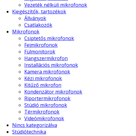
Vezeték nélküli mikrofonok
Kiegészítők, tartozékok
Állványok
Csatlakozók
Mikrofonok
Csiptetős mikrofonok
Fejmikrofonok
Fülmonitorok
Hangszermikrofon
Installációs mikrofonok
Kamera mikrofonok
Kézi mikrofonok
Kitűző mikrofon
Kondenzátor mikrofonok
Riportermikrofonok
Stúdió mikrofonok
Térmikrofonok
Videómikrofonok
Nincs kategorizálva
Stúdiótechnika