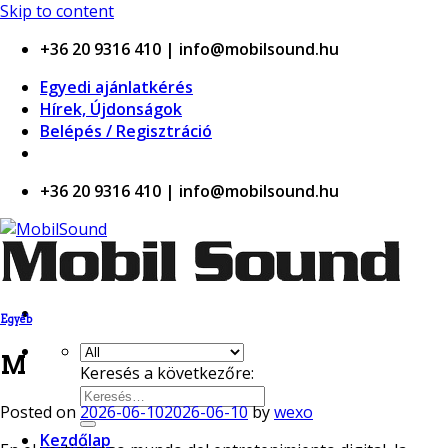
ino
Skip to content
+36 20 9316 410 | info@mobilsound.hu
Egyedi ajánlatkérés
Hírek, Újdonságok
Belépés / Regisztráció
+36 20 9316 410 | info@mobilsound.hu
Egyéb
M
Keresés a következőre:
Posted on
2026-06-10
2026-06-10
by
wexo
Kezdőlap