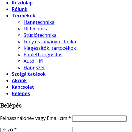
Kezdőlap
Rólunk
Termékek
Hangtechnika
DJ technika
Stúdiótechnika
Fény és látványtechnika
Kiegészítők, tartozékok
Épülethangosítás
Autó Hifi
Hangszer
Szolgáltatások
Akciók
Kapcsolat
Belépés
Belépés
Felhasználónév vagy Email cím
*
Jelszó
*