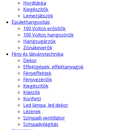
Hordtáska
Kiegészítők
Lemezjátszók
Épülethangosítás
100 Voltos erősítők
100 Voltos hangszórók
Hangsugárzók
Zónakeverők
Fény és látványtechnika
Dekor
Effektgépek, effektanyagok
Fényeffektek
Fényvezérlők
Kiegészítők
Kijelzők
Konfetti
Led lámpa, led dekor
Lézerek
Színpadi ventillátor
Színpadvilágítás