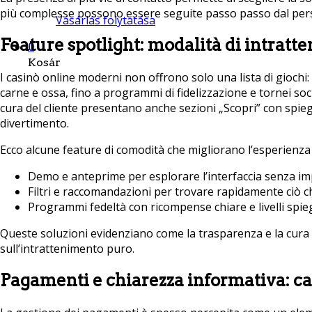
più complesse possono essere seguite passo passo dal pers
Vásárlás folytatása
Feature spotlight: modalità di intratte
0
Kosár
I casinò online moderni non offrono solo una lista di giochi
carne e ossa, fino a programmi di fidelizzazione e tornei soci
cura del cliente presentano anche sezioni „Scopri” con spieg
divertimento.
Ecco alcune feature di comodità che migliorano l’esperienza
Demo e anteprime per esplorare l’interfaccia senza i
Filtri e raccomandazioni per trovare rapidamente ciò c
Programmi fedeltà con ricompense chiare e livelli spie
Queste soluzioni evidenziano come la trasparenza e la cura d
sull’intrattenimento puro.
Pagamenti e chiarezza informativa: cap