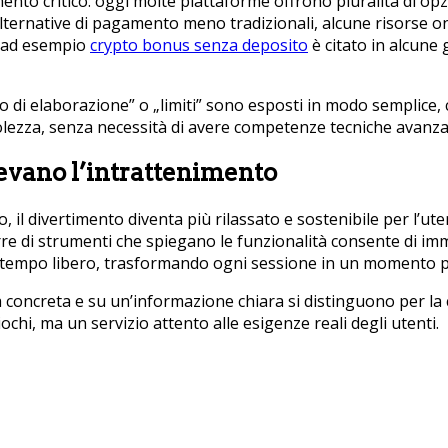
nto critico: oggi molte piattaforme offrono pluralità di op
ca alternative di pagamento meno tradizionali, alcune risorse
, ad esempio
crypto bonus senza deposito
è citato in alcune
 di elaborazione” o „limiti” sono esposti in modo semplice,
olezza, senza necessità di avere competenze tecniche avanza
levano l’intrattenimento
, il divertimento diventa più rilassato e sostenibile per l’u
re di strumenti che spiegano le funzionalità consente di im
a il tempo libero, trasformando ogni sessione in un momento 
 concreta e su un’informazione chiara si distinguono per la 
chi, ma un servizio attento alle esigenze reali degli utenti.