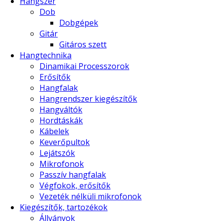
Hangszer
Dob
Dobgépek
Gitár
Gitáros szett
Hangtechnika
Dinamikai Processzorok
Erősítők
Hangfalak
Hangrendszer kiegészítők
Hangváltók
Hordtáskák
Kábelek
Keverőpultok
Lejátszók
Mikrofonok
Passzív hangfalak
Végfokok, erősítők
Vezeték nélküli mikrofonok
Kiegészítők, tartozékok
Állványok