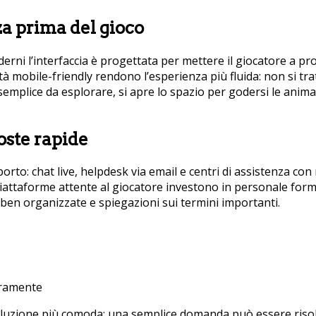
nza prima del gioco
rni l’interfaccia è progettata per mettere il giocatore a pr
tà mobile-friendly rendono l’esperienza più fluida: non si tra
emplice da esplorare, si apre lo spazio per godersi le animazi
poste rapide
porto: chat live, helpdesk via email e centri di assistenza c
e piattaforme attente al giocatore investono in personale fo
ben organizzate e spiegazioni sui termini importanti.
aramente
 soluzione più comoda: una semplice domanda può essere risol