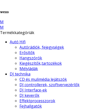
wexo
M
M
Termékkategóriák
Autó Hifi
Autórádiók, fejegységek
Erősítők
Hangszórók
Kiegészítők,tartozékok
Mélyládák
DJ technika
CD és mulimédia lejátszók
DJ controllerek, szoftvervezérlők
DJ Interface-ek
DJ keverők
Effektprocesszorok
Fejhallgatók