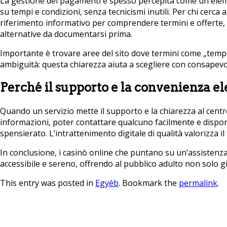
La gestione dei pagamenti è spesso percepita come un eleme
su tempi e condizioni, senza tecnicismi inutili. Per chi cer
riferimento informativo per comprendere termini e offerte
alternative da documentarsi prima.
Importante è trovare aree del sito dove termini come „tempo
ambiguità: questa chiarezza aiuta a scegliere con consapev
Perché il supporto e la convenienza e
Quando un servizio mette il supporto e la chiarezza al centro
informazioni, poter contattare qualcuno facilmente e dispor
spensierato. L’intrattenimento digitale di qualità valorizz
In conclusione, i casinò online che puntano su un’assistenza
accessibile e sereno, offrendo al pubblico adulto non solo gio
This entry was posted in
Egyéb
. Bookmark the
permalink
.