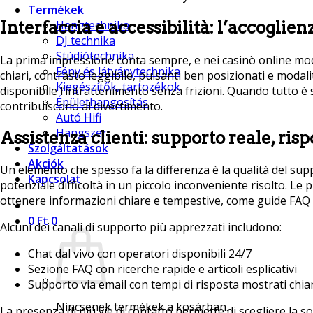
Termékek
Interfaccia e accessibilità: l’accoglie
Hangtechnika
DJ technika
Stúdiótechnika
La prima impressione conta sempre, e nei casinò online mode
Fény és látványtechnika
chiari, contrasto leggibile, pulsanti ben posizionati e modali
Kiegészítők, tartozékok
disponibile l’intrattenimento senza frizioni. Quando tutto è s
Épülethangosítás
contribuiscono al divertimento.
Autó Hifi
Hangszer
Assistenza clienti: supporto reale, ris
Szolgáltatások
Akciók
Un elemento che spesso fa la differenza è la qualità del sup
Kapcsolat
potenziale difficoltà in un piccolo inconveniente risolto. L
ottenere informazioni chiare e tempestive, come guide FAQ 
0
Ft
0
Alcuni dei canali di supporto più apprezzati includono:
Chat dal vivo con operatori disponibili 24/7
Sezione FAQ con ricerche rapide e articoli esplicativi
Supporto via email con tempi di risposta mostrati chi
Nincsenek termékek a kosárban.
La presenza di più vie di contatto permette di scegliere la