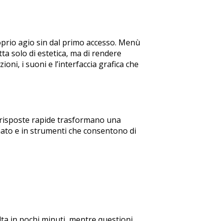
oprio agio sin dal primo accesso. Menù
tta solo di estetica, ma di rendere
oni, i suoni e l’interfaccia grafica che
on risposte rapide trasformano una
rmato e in strumenti che consentono di
ta in pochi minuti, mentre questioni