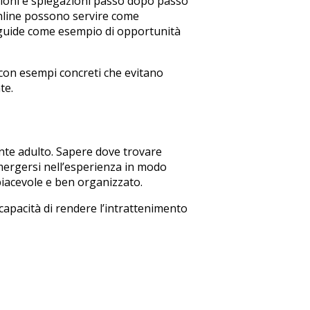
zioni e spiegazioni passo dopo passo
 online possono servire come
 guide come esempio di opportunità
 con esempi concreti che evitano
te.
tente adulto. Sapere dove trovare
mergersi nell’esperienza in modo
piacevole e ben organizzato.
capacità di rendere l’intrattenimento