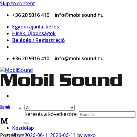
o
Skip to content
+36 20 9316 410 | info@mobilsound.hu
Egyedi ajánlatkérés
Hírek, Újdonságok
Belépés / Regisztráció
+36 20 9316 410 | info@mobilsound.hu
Egyéb
Keresés a következőre:
M
Kezdőlap
Rólunk
Posted on
2026-06-11
2026-06-11
by
wexo