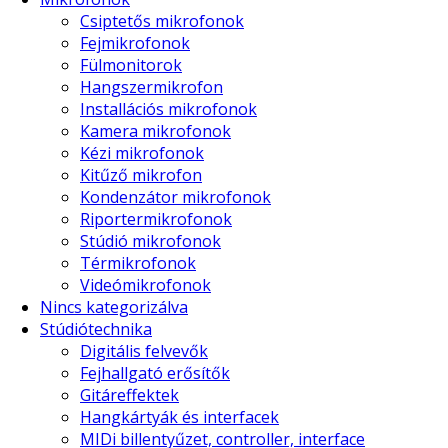
Csiptetős mikrofonok
Fejmikrofonok
Fülmonitorok
Hangszermikrofon
Installációs mikrofonok
Kamera mikrofonok
Kézi mikrofonok
Kitűző mikrofon
Kondenzátor mikrofonok
Riportermikrofonok
Stúdió mikrofonok
Térmikrofonok
Videómikrofonok
Nincs kategorizálva
Stúdiótechnika
Digitális felvevők
Fejhallgató erősítők
Gitáreffektek
Hangkártyák és interfacek
MIDi billentyűzet, controller, interface