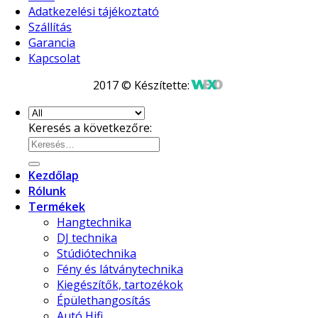
Adatkezelési tájékoztató
Szállítás
Garancia
Kapcsolat
2017 © Készítette:
Keresés a következőre:
Kezdőlap
Rólunk
Termékek
Hangtechnika
DJ technika
Stúdiótechnika
Fény és látványtechnika
Kiegészítők, tartozékok
Épülethangosítás
Autó Hifi