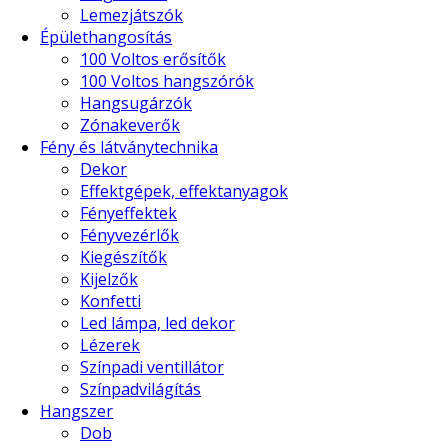
Lemezjátszók
Épülethangosítás
100 Voltos erősítők
100 Voltos hangszórók
Hangsugárzók
Zónakeverők
Fény és látványtechnika
Dekor
Effektgépek, effektanyagok
Fényeffektek
Fényvezérlők
Kiegészítők
Kijelzők
Konfetti
Led lámpa, led dekor
Lézerek
Színpadi ventillátor
Színpadvilágítás
Hangszer
Dob