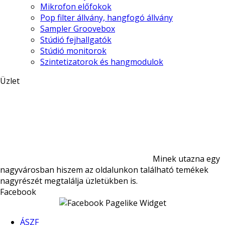
Mikrofon előfokok
Pop filter állvány, hangfogó állvány
Sampler Groovebox
Stúdió fejhallgatók
Stúdió monitorok
Szintetizatorok és hangmodulok
Üzlet
Minek utazna egy
nagyvárosban hiszem az oldalunkon található temékek
nagyrészét megtalálja üzletükben is.
Facebook
ÁSZF