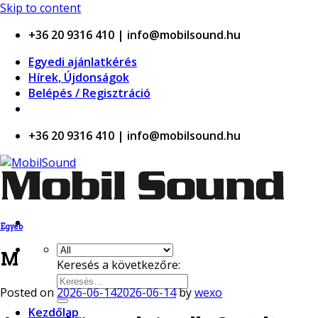
casino
Skip to content
+36 20 9316 410 | info@mobilsound.hu
Egyedi ajánlatkérés
Hírek, Újdonságok
Belépés / Regisztráció
+36 20 9316 410 | info@mobilsound.hu
Egyéb
M
Keresés a következőre:
Posted on
2026-06-14
2026-06-14
by
wexo
Kezdőlap