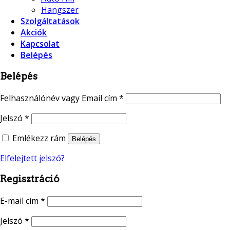
Hangszer
Szolgáltatások
Akciók
Kapcsolat
Belépés
Belépés
Felhasználónév vagy Email cím
*
Jelszó
*
Emlékezz rám
Belépés
Elfelejtett jelszó?
Regisztráció
E-mail cím
*
Jelszó
*