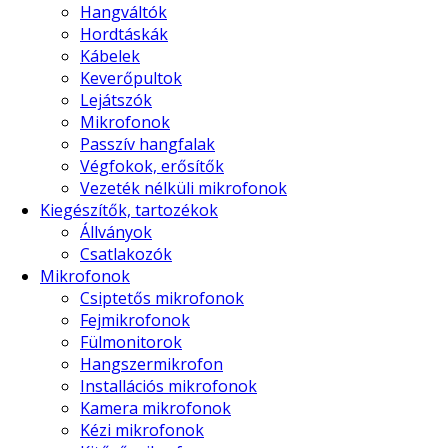
Hangváltók
Hordtáskák
Kábelek
Keverőpultok
Lejátszók
Mikrofonok
Passzív hangfalak
Végfokok, erősítők
Vezeték nélküli mikrofonok
Kiegészítők, tartozékok
Állványok
Csatlakozók
Mikrofonok
Csiptetős mikrofonok
Fejmikrofonok
Fülmonitorok
Hangszermikrofon
Installációs mikrofonok
Kamera mikrofonok
Kézi mikrofonok