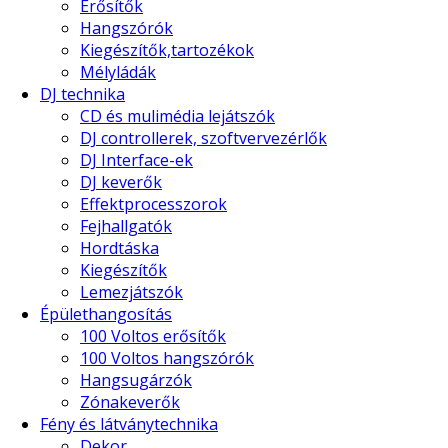
Erősítők
Hangszórók
Kiegészítők,tartozékok
Mélyládák
DJ technika
CD és mulimédia lejátszók
DJ controllerek, szoftvervezérlők
DJ Interface-ek
DJ keverők
Effektprocesszorok
Fejhallgatók
Hordtáska
Kiegészítők
Lemezjátszók
Épülethangosítás
100 Voltos erősítők
100 Voltos hangszórók
Hangsugárzók
Zónakeverők
Fény és látványtechnika
Dekor