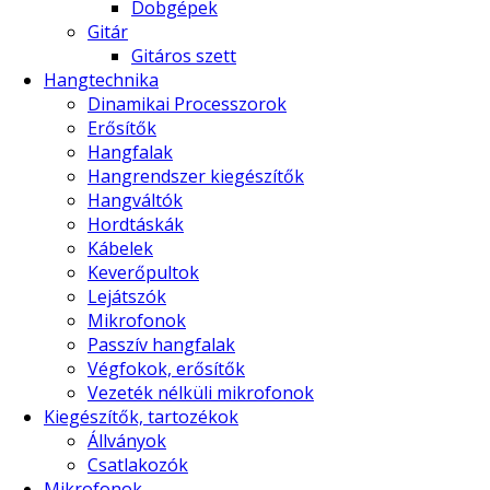
Dobgépek
Gitár
Gitáros szett
Hangtechnika
Dinamikai Processzorok
Erősítők
Hangfalak
Hangrendszer kiegészítők
Hangváltók
Hordtáskák
Kábelek
Keverőpultok
Lejátszók
Mikrofonok
Passzív hangfalak
Végfokok, erősítők
Vezeték nélküli mikrofonok
Kiegészítők, tartozékok
Állványok
Csatlakozók
Mikrofonok