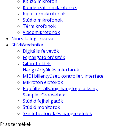
Kitűző mikrofon
Kondenzátor mikrofonok
Riportermikrofonok
Stúdió mikrofonok
Térmikrofonok
Videómikrofonok
Nincs kategorizálva
Stúdiótechnika
Digitális felvevők
Fejhallgató erősítők
Gitáreffektek
Hangkártyák és interfacek
MIDi billentyűzet, controller, interface
Mikrofon előfokok
Pop filter állvány, hangfogó állvány
Sampler Groovebox
Stúdió fejhallgatók
Stúdió monitorok
Szintetizatorok és hangmodulok
Friss termékek