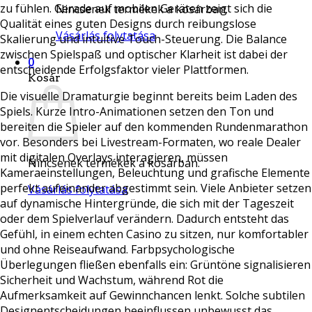
zu fühlen. Gerade auf mobilen Geräten zeigt sich die
Nincsenek termékek a kosárban.
Qualität eines guten Designs durch reibungslose
Vásárlás folytatása
Skalierung und intuitive Touch-Steuerung. Die Balance
zwischen Spielspaß und optischer Klarheit ist dabei der
0
entscheidende Erfolgsfaktor vieler Plattformen.
Kosár
Die visuelle Dramaturgie beginnt bereits beim Laden des
Spiels. Kurze Intro-Animationen setzen den Ton und
bereiten die Spieler auf den kommenden Rundenmarathon
vor. Besonders bei Livestream-Formaten, wo reale Dealer
mit digitalen Overlays interagieren, müssen
Nincsenek termékek a kosárban.
Kameraeinstellungen, Beleuchtung und grafische Elemente
perfekt aufeinander abgestimmt sein. Viele Anbieter setzen
Vásárlás folytatása
auf dynamische Hintergründe, die sich mit der Tageszeit
oder dem Spielverlauf verändern. Dadurch entsteht das
Gefühl, in einem echten Casino zu sitzen, nur komfortabler
und ohne Reiseaufwand. Farbpsychologische
Überlegungen fließen ebenfalls ein: Grüntöne signalisieren
Sicherheit und Wachstum, während Rot die
Aufmerksamkeit auf Gewinnchancen lenkt. Solche subtilen
Designentscheidungen beeinflussen unbewusst das