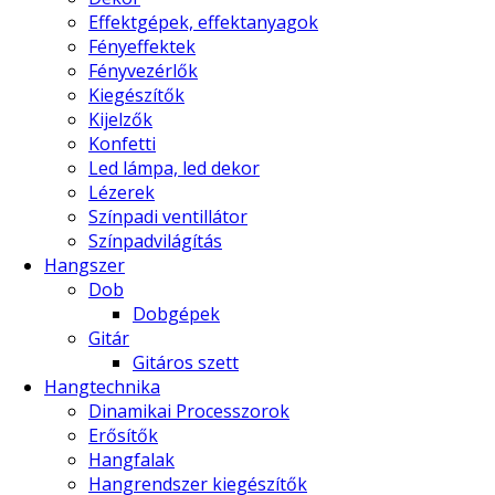
Effektgépek, effektanyagok
Fényeffektek
Fényvezérlők
Kiegészítők
Kijelzők
Konfetti
Led lámpa, led dekor
Lézerek
Színpadi ventillátor
Színpadvilágítás
Hangszer
Dob
Dobgépek
Gitár
Gitáros szett
Hangtechnika
Dinamikai Processzorok
Erősítők
Hangfalak
Hangrendszer kiegészítők