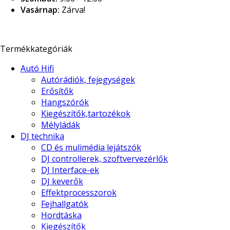
Vasárnap:
Zárva!
Termékkategóriák
Autó Hifi
Autórádiók, fejegységek
Erősítők
Hangszórók
Kiegészítők,tartozékok
Mélyládák
DJ technika
CD és mulimédia lejátszók
DJ controllerek, szoftvervezérlők
DJ Interface-ek
DJ keverők
Effektprocesszorok
Fejhallgatók
Hordtáska
Kiegészítők