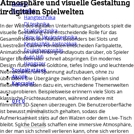
Atmosphäre und visuelle Gestaltung
Rólunk
in digitalen Spielwelten
Termékek
Hangtechnika
DJ technika
In der Welt des digitalen Unterhaltungsangebots spielt die
Stúdiótechnika
visuelle Gestaltung eine entscheidende Rolle für das
Fény és látványtechnika
Gesamterlebnis der Nutzer. Besonders bei Slots und
Kiegészítők, tartozékok
Livestream-Casino-Formaten entscheiden Farbpalette,
Épülethangosítás
Animationen und Hintergrundlayouts darüber, ob Spieler
Autó Hifi
länger bleiben oder schnell abspringen. Ein modernes
Hangszer
Design nutzt warme Goldtöne, tiefes Indigo und leuchtende
Szolgáltatások
Neonakzente, um Spannung aufzubauen, ohne zu
Akciók
überladen. Die Übergänge zwischen den Spielen sind
Kapcsolat
fließend und laden dazu ein, verschiedene Themenwelten
auszuprobieren. Beispielsweise erinnern viele Slots an
klassische Früchteautomaten, während andere mit
0
Ft
0
filmreifen 3D-Szenen überzeugen. Die Benutzeroberfläche
ist bewusst minimalistisch gehalten, sodass die
Aufmerksamkeit stets auf den Walzen oder dem Live-Tisch
bleibt. Solche Details schaffen eine immersive Atmosphäre,
in der man sich schnell verlieren kann, ohne sich verloren