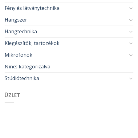
Fény és látványtechnika
Hangszer
Hangtechnika
Kiegészítők, tartozékok
Mikrofonok
Nincs kategorizálva
Stúdiótechnika
ÜZLET