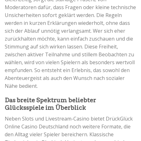
Moderatoren dafür, dass Fragen oder kleine technische
Unsicherheiten sofort geklärt werden. Die Regeln
werden in kurzen Erklärungen wiederholt, ohne dass
sich der Ablauf unnötig verlangsamt. Wer sich eher
zurückhalten möchte, kann einfach zuschauen und die
Stimmung auf sich wirken lassen. Diese Freiheit,
zwischen aktiver Teilnahme und stillem Beobachten zu
wählen, wird von vielen Spielern als besonders wertvoll
empfunden. So entsteht ein Erlebnis, das sowohl den
Abenteuergeist als auch den Wunsch nach sozialer
Nähe bedient.
Das breite Spektrum beliebter
Glücksspiele im Überblick
Neben Slots und Livestream-Casino bietet DrückGlück
Online Casino Deutschland noch weitere Formate, die
den Alltag vieler Spieler bereichern. Klassische