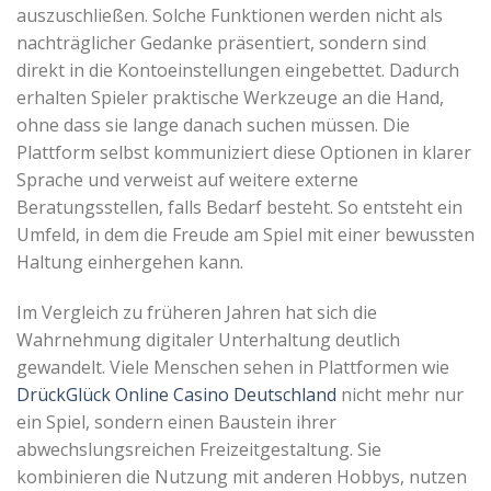
auszuschließen. Solche Funktionen werden nicht als
nachträglicher Gedanke präsentiert, sondern sind
direkt in die Kontoeinstellungen eingebettet. Dadurch
erhalten Spieler praktische Werkzeuge an die Hand,
ohne dass sie lange danach suchen müssen. Die
Plattform selbst kommuniziert diese Optionen in klarer
Sprache und verweist auf weitere externe
Beratungsstellen, falls Bedarf besteht. So entsteht ein
Umfeld, in dem die Freude am Spiel mit einer bewussten
Haltung einhergehen kann.
Im Vergleich zu früheren Jahren hat sich die
Wahrnehmung digitaler Unterhaltung deutlich
gewandelt. Viele Menschen sehen in Plattformen wie
DrückGlück Online Casino Deutschland
nicht mehr nur
ein Spiel, sondern einen Baustein ihrer
abwechslungsreichen Freizeitgestaltung. Sie
kombinieren die Nutzung mit anderen Hobbys, nutzen