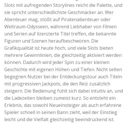
Slots mit aufregenden Storylines reicht die Palette, und
sie spricht unterschiedlichste Geschmäcker an. Wer
Abenteuer mag, stößt auf Piratenabenteuer oder
Weltraum-Odysseen, während Liebhaber von Filmen
und Serien auf lizenzierte Titel treffen, die bekannte
Figuren und Szenen heraufbeschwören. Die
Grafikqualität ist heute hoch, und viele Slots bieten
mehrere Gewinnlinien, die gleichzeitig aktiviert werden
können. Dadurch wird jeder Spin zu einer kleinen
Geschichte mit eigenen Höhen und Tiefen. Nicht selten
begegnen Nutzer bei der Entdeckungstour auch Titeln
mit progressiven Jackpots, die den Reiz zusätzlich
steigern. Die Bedienung fühlt sich dabei intuitiv an, und
die Ladezeiten bleiben zumeist kurz. So entsteht ein
Erlebnis, das sowohl Neueinsteiger als auch erfahrene
Spieler schnell in seinen Bann zieht, weil der Einstieg
leicht und die Vielfalt gleichzeitig beeindruckend ist.