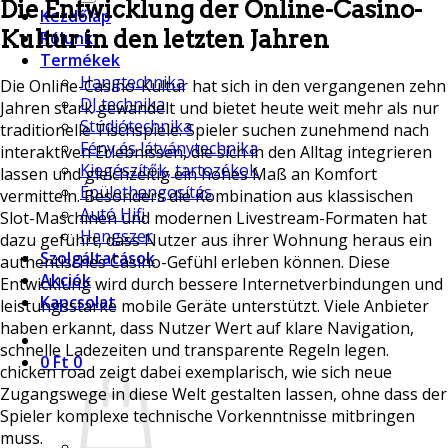
Die Entwicklung der Online-Casino-
Kezdőlap
Kultur in den letzten Jahren
Rólunk
Termékek
Hangtechnika
Die Online-Casino-Kultur hat sich in den vergangenen zehn
DJ technika
Jahren stark gewandelt und bietet heute weit mehr als nur
Stúdiótechnika
traditionelle Tischspiele. Spieler suchen zunehmend nach
Fény és látványtechnika
interaktiven Erlebnissen, die sich in den Alltag integrieren
Kiegészítők, tartozékok
lassen und gleichzeitig ein hohes Maß an Komfort
Épülethangosítás
vermitteln. Besonders die Kombination aus klassischen
Autó Hifi
Slot-Maschinen und modernen Livestream-Formaten hat
Hangszer
dazu geführt, dass Nutzer aus ihrer Wohnung heraus ein
Szolgáltatások
authentisches Casino-Gefühl erleben können. Diese
Akciók
Entwicklung wird durch bessere Internetverbindungen und
Kapcsolat
leistungsstarke mobile Geräte unterstützt. Viele Anbieter
haben erkannt, dass Nutzer Wert auf klare Navigation,
schnelle Ladezeiten und transparente Regeln legen.
0
Ft
0
chicken road zeigt dabei exemplarisch, wie sich neue
Zugangswege in diese Welt gestalten lassen, ohne dass der
Spieler komplexe technische Vorkenntnisse mitbringen
muss.