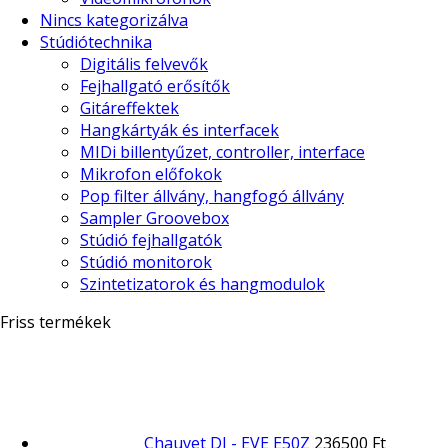
Nincs kategorizálva
Stúdiótechnika
Digitális felvevők
Fejhallgató erősítők
Gitáreffektek
Hangkártyák és interfacek
MIDi billentyűzet, controller, interface
Mikrofon előfokok
Pop filter állvány, hangfogó állvány
Sampler Groovebox
Stúdió fejhallgatók
Stúdió monitorok
Szintetizatorok és hangmodulok
Friss termékek
Chauvet DJ - EVE E50Z
236500
Ft