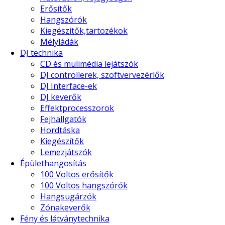
Erősítők
Hangszórók
Kiegészítők,tartozékok
Mélyládák
DJ technika
CD és mulimédia lejátszók
DJ controllerek, szoftvervezérlők
DJ Interface-ek
DJ keverők
Effektprocesszorok
Fejhallgatók
Hordtáska
Kiegészítők
Lemezjátszók
Épülethangosítás
100 Voltos erősítők
100 Voltos hangszórók
Hangsugárzók
Zónakeverők
Fény és látványtechnika