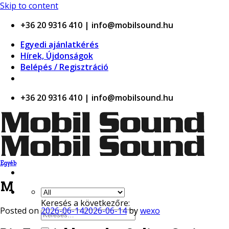
o
Skip to content
+36 20 9316 410 | info@mobilsound.hu
Egyedi ajánlatkérés
Hírek, Újdonságok
Belépés / Regisztráció
+36 20 9316 410 | info@mobilsound.hu
Egyéb
M
Keresés a következőre:
Posted on
2026-06-14
2026-06-14
by
wexo