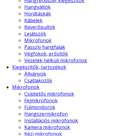
Hangrendszer kiegészítők
Hangváltók
Hordtáskák
Kábelek
Keverőpultok
Lejátszók
Mikrofonok
Passzív hangfalak
Végfokok, erősítők
Vezeték nélküli mikrofonok
Kiegészítők, tartozékok
Állványok
Csatlakozók
Mikrofonok
Csiptetős mikrofonok
Fejmikrofonok
Fülmonitorok
Hangszermikrofon
Installációs mikrofonok
Kamera mikrofonok
Kézi mikrofonok