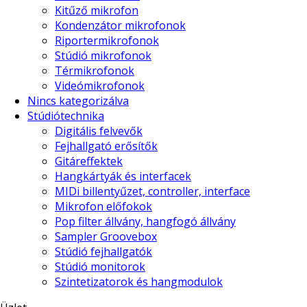
Kitűző mikrofon
Kondenzátor mikrofonok
Riportermikrofonok
Stúdió mikrofonok
Térmikrofonok
Videómikrofonok
Nincs kategorizálva
Stúdiótechnika
Digitális felvevők
Fejhallgató erősítők
Gitáreffektek
Hangkártyák és interfacek
MIDi billentyűzet, controller, interface
Mikrofon előfokok
Pop filter állvány, hangfogó állvány
Sampler Groovebox
Stúdió fejhallgatók
Stúdió monitorok
Szintetizatorok és hangmodulok