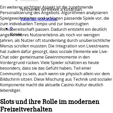
Ein weiterer wichtiger Aspekt ist die zunehmende
Nincsenek termékek a kosárban.
Personalisierung des Angebots. Algorithmen analysieren
Spielgewohnheiten und schlagen passende Spiele vor, die
Vásárlás folytatása
zum individuellen Tempo und zur bevorzugten
0
Risikobereitschaft passen. Dadurch entsteht ein deutlich
Kosár
angenehmeres Nutzererlebnis als noch vor wenigen
Jahren, als Nutzer oft stundenlang durch unübersichtliche
Menüs scrollen mussten. Die Integration von Livestreams
hat zudem dafür gesorgt, dass soziale Elemente wie Live-
Chat oder gemeinsame Gewinnmomente in den
Vordergrund rücken. Viele Spieler schätzen es heute
besonders, dass sie das Gefühl haben, Teil einer
Community zu sein, auch wenn sie physisch allein vor dem
Bildschirm sitzen. Diese Mischung aus Technik und sozialer
Komponente macht die aktuelle Casino-Kultur deutlich
lebendiger.
Slots und ihre Rolle im modernen
Freizeitverhalten