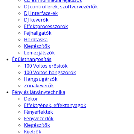
CD és mulimédia lejátszók
DJ controllerek, szoftvervezérlők
DJ Interface-ek
DJ keverők
Effektprocesszorok
Fejhallgatók
Hordtáska
Kiegészítők
Lemezjátszók
Épülethangosítás
100 Voltos erősítők
100 Voltos hangszórók
Hangsugárzók
Zónakeverők
Fény és látványtechnika
Dekor
Effektgépek, effektanyagok
Fényeffektek
Fényvezérlők
Kiegészítők
Kijelzők