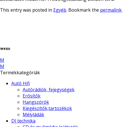
This entry was posted in
Egyéb
. Bookmark the
permalink
.
wexo
M
M
Termékkategóriák
Autó Hifi
Autórádiók, fejegységek
Erősítők
Hangszórók
Kiegészítők,tartozékok
Mélyládák
DJ technika