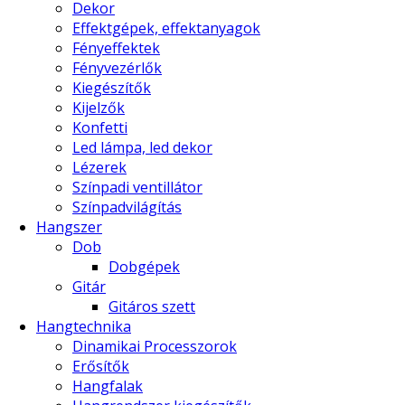
Dekor
Effektgépek, effektanyagok
Fényeffektek
Fényvezérlők
Kiegészítők
Kijelzők
Konfetti
Led lámpa, led dekor
Lézerek
Színpadi ventillátor
Színpadvilágítás
Hangszer
Dob
Dobgépek
Gitár
Gitáros szett
Hangtechnika
Dinamikai Processzorok
Erősítők
Hangfalak