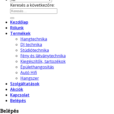
Keresés a következőre:
Kezdőlap
Rólunk
Termékek
Hangtechnika
DJ technika
Stúdiótechnika
Fény és látványtechnika
Kiegészítők, tartozékok
Épülethangosítás
Autó Hifi
Hangszer
Szolgáltatások
Akciók
Kapcsolat
Belépés
Belépés