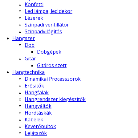
Konfetti
Led lámpa, led dekor
Lézerek
Színpadi ventillátor
Színpadvilágítás
Hangszer
Dob
Dobgépek
Gitár
Gitáros szett
Hangtechnika
Dinamikai Processzorok
Erősítők
Hangfalak
Hangrendszer kiegészítők
Hangváltók
Hordtáskák
Kábelek
Keverőpultok
Lejátszók