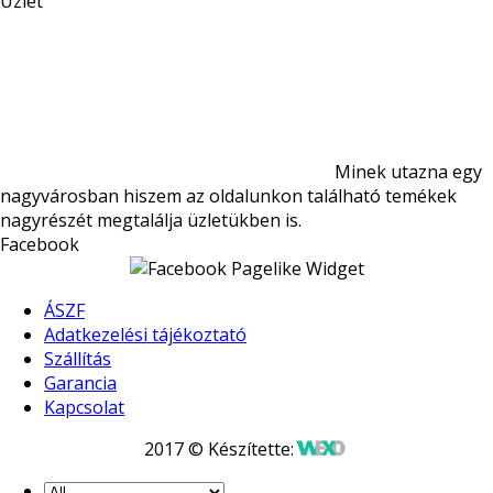
Üzlet
Minek utazna egy
nagyvárosban hiszem az oldalunkon található temékek
nagyrészét megtalálja üzletükben is.
Facebook
ÁSZF
Adatkezelési tájékoztató
Szállítás
Garancia
Kapcsolat
2017 © Készítette: