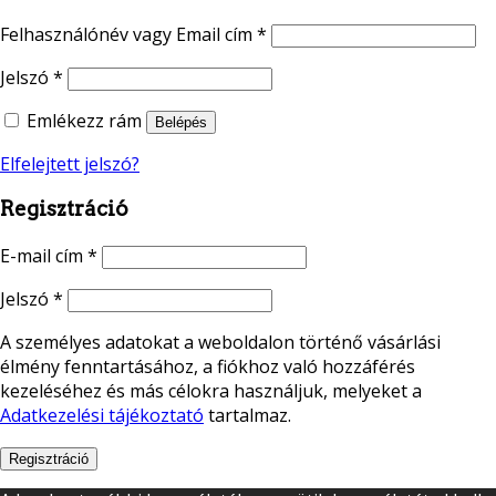
Felhasználónév vagy Email cím
*
Jelszó
*
Emlékezz rám
Belépés
Elfelejtett jelszó?
Regisztráció
E-mail cím
*
Jelszó
*
A személyes adatokat a weboldalon történő vásárlási
élmény fenntartásához, a fiókhoz való hozzáférés
kezeléséhez és más célokra használjuk, melyeket a
Adatkezelési tájékoztató
tartalmaz.
Regisztráció