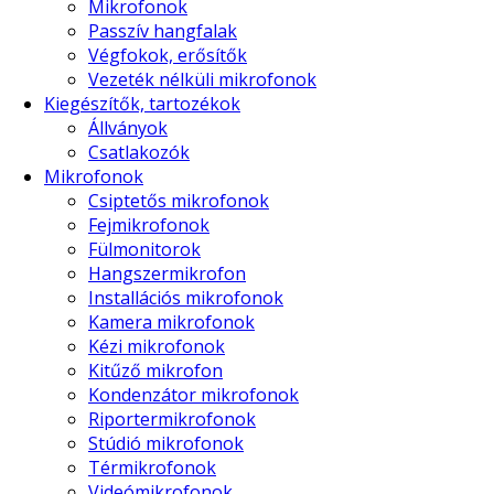
Mikrofonok
Passzív hangfalak
Végfokok, erősítők
Vezeték nélküli mikrofonok
Kiegészítők, tartozékok
Állványok
Csatlakozók
Mikrofonok
Csiptetős mikrofonok
Fejmikrofonok
Fülmonitorok
Hangszermikrofon
Installációs mikrofonok
Kamera mikrofonok
Kézi mikrofonok
Kitűző mikrofon
Kondenzátor mikrofonok
Riportermikrofonok
Stúdió mikrofonok
Térmikrofonok
Videómikrofonok