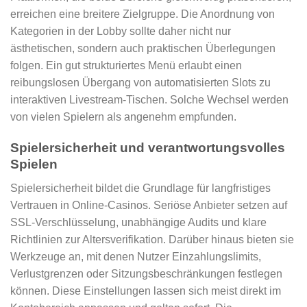
erreichen eine breitere Zielgruppe. Die Anordnung von
Kategorien in der Lobby sollte daher nicht nur
ästhetischen, sondern auch praktischen Überlegungen
folgen. Ein gut strukturiertes Menü erlaubt einen
reibungslosen Übergang von automatisierten Slots zu
interaktiven Livestream-Tischen. Solche Wechsel werden
von vielen Spielern als angenehm empfunden.
Spielersicherheit und verantwortungsvolles
Spielen
Spielersicherheit bildet die Grundlage für langfristiges
Vertrauen in Online-Casinos. Seriöse Anbieter setzen auf
SSL-Verschlüsselung, unabhängige Audits und klare
Richtlinien zur Altersverifikation. Darüber hinaus bieten sie
Werkzeuge an, mit denen Nutzer Einzahlungslimits,
Verlustgrenzen oder Sitzungsbeschränkungen festlegen
können. Diese Einstellungen lassen sich meist direkt im