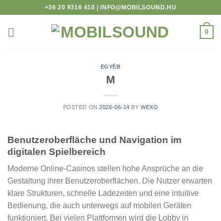
indor casino
Skip
+36 20 9316 410 | INFO@MOBILSOUND.HU
to
content
0
EGYÉB
M
POSTED ON
2026-06-14
BY
WEXO
Benutzeroberfläche und Navigation im
digitalen Spielbereich
Moderne Online-Casinos stellen hohe Ansprüche an die
Gestaltung ihrer Benutzeroberflächen. Die Nutzer erwarten
klare Strukturen, schnelle Ladezeiten und eine intuitive
Bedienung, die auch unterwegs auf mobilen Geräten
funktioniert. Bei vielen Plattformen wird die Lobby in