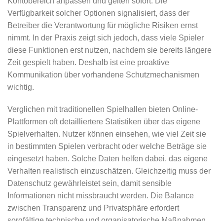
Kontobereich anpassen und gelten sofort. Die
Verfügbarkeit solcher Optionen signalisiert, dass der
Betreiber die Verantwortung für mögliche Risiken ernst
nimmt. In der Praxis zeigt sich jedoch, dass viele Spieler
diese Funktionen erst nutzen, nachdem sie bereits längere
Zeit gespielt haben. Deshalb ist eine proaktive
Kommunikation über vorhandene Schutzmechanismen
wichtig.
Verglichen mit traditionellen Spielhallen bieten Online-
Plattformen oft detailliertere Statistiken über das eigene
Spielverhalten. Nutzer können einsehen, wie viel Zeit sie
in bestimmten Spielen verbracht oder welche Beträge sie
eingesetzt haben. Solche Daten helfen dabei, das eigene
Verhalten realistisch einzuschätzen. Gleichzeitig muss der
Datenschutz gewährleistet sein, damit sensible
Informationen nicht missbraucht werden. Die Balance
zwischen Transparenz und Privatsphäre erfordert
sorgfältige technische und organisatorische Maßnahmen.