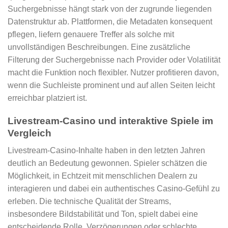
Suchergebnisse hängt stark von der zugrunde liegenden
Datenstruktur ab. Plattformen, die Metadaten konsequent
pflegen, liefern genauere Treffer als solche mit
unvollständigen Beschreibungen. Eine zusätzliche
Filterung der Suchergebnisse nach Provider oder Volatilität
macht die Funktion noch flexibler. Nutzer profitieren davon,
wenn die Suchleiste prominent und auf allen Seiten leicht
erreichbar platziert ist.
Livestream-Casino und interaktive Spiele im
Vergleich
Livestream-Casino-Inhalte haben in den letzten Jahren
deutlich an Bedeutung gewonnen. Spieler schätzen die
Möglichkeit, in Echtzeit mit menschlichen Dealern zu
interagieren und dabei ein authentisches Casino-Gefühl zu
erleben. Die technische Qualität der Streams,
insbesondere Bildstabilität und Ton, spielt dabei eine
entscheidende Rolle. Verzögerungen oder schlechte