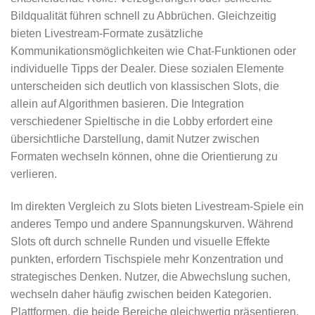
Bildqualität führen schnell zu Abbrüchen. Gleichzeitig
bieten Livestream-Formate zusätzliche
Kommunikationsmöglichkeiten wie Chat-Funktionen oder
individuelle Tipps der Dealer. Diese sozialen Elemente
unterscheiden sich deutlich von klassischen Slots, die
allein auf Algorithmen basieren. Die Integration
verschiedener Spieltische in die Lobby erfordert eine
übersichtliche Darstellung, damit Nutzer zwischen
Formaten wechseln können, ohne die Orientierung zu
verlieren.
Im direkten Vergleich zu Slots bieten Livestream-Spiele ein
anderes Tempo und andere Spannungskurven. Während
Slots oft durch schnelle Runden und visuelle Effekte
punkten, erfordern Tischspiele mehr Konzentration und
strategisches Denken. Nutzer, die Abwechslung suchen,
wechseln daher häufig zwischen beiden Kategorien.
Plattformen, die beide Bereiche gleichwertig präsentieren,