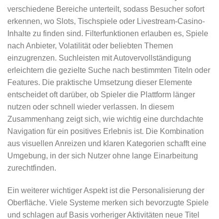
verschiedene Bereiche unterteilt, sodass Besucher sofort
erkennen, wo Slots, Tischspiele oder Livestream-Casino-
Inhalte zu finden sind. Filterfunktionen erlauben es, Spiele
nach Anbieter, Volatilität oder beliebten Themen
einzugrenzen. Suchleisten mit Autovervollständigung
erleichtern die gezielte Suche nach bestimmten Titeln oder
Features. Die praktische Umsetzung dieser Elemente
entscheidet oft darüber, ob Spieler die Plattform länger
nutzen oder schnell wieder verlassen. In diesem
Zusammenhang zeigt sich, wie wichtig eine durchdachte
Navigation für ein positives Erlebnis ist. Die Kombination
aus visuellen Anreizen und klaren Kategorien schafft eine
Umgebung, in der sich Nutzer ohne lange Einarbeitung
zurechtfinden.
Ein weiterer wichtiger Aspekt ist die Personalisierung der
Oberfläche. Viele Systeme merken sich bevorzugte Spiele
und schlagen auf Basis vorheriger Aktivitäten neue Titel