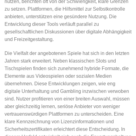
nutzen, berichten oft von der Schwierigkeit, klare Grenzen
zu setzen. Plattformen, die Hilfsmittel zur Selbstkontrolle
anbieten, unterstützen eine gesündere Nutzung. Die
Entwicklung dieser Tools verläuft parallel zu
gesellschaftlichen Diskussionen über digitale Abhängigkeit
und Freizeitgestaltung.
Die Vielfalt der angebotenen Spiele hat sich in den letzten
Jahren stark erweitert. Neben klassischen Slots und
Tischspielen finden sich zunehmend hybride Formate, die
Elemente aus Videospielen oder sozialen Medien
übernehmen. Diese Entwicklungen zeigen, wie eng
digitale Unterhaltung und Gambling inzwischen verwoben
sind. Nutzer profitieren von einer breiten Auswahl, müssen
aber gleichzeitig lernen, seriöse Anbieter von weniger
vertrauenswürdigen Plattformen zu unterscheiden. Eine
klare Kennzeichnung von Lizenzinformationen und
Sicherheitszertifikaten erleichtert diese Entscheidung. In