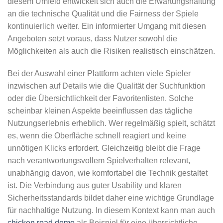
diesem Umfeld entwickelt sich auch die Erwartungshaltung
an die technische Qualität und die Fairness der Spiele
kontinuierlich weiter. Ein informierter Umgang mit diesen
Angeboten setzt voraus, dass Nutzer sowohl die
Möglichkeiten als auch die Risiken realistisch einschätzen.
Bei der Auswahl einer Plattform achten viele Spieler
inzwischen auf Details wie die Qualität der Suchfunktion
oder die Übersichtlichkeit der Favoritenlisten. Solche
scheinbar kleinen Aspekte beeinflussen das tägliche
Nutzungserlebnis erheblich. Wer regelmäßig spielt, schätzt
es, wenn die Oberfläche schnell reagiert und keine
unnötigen Klicks erfordert. Gleichzeitig bleibt die Frage
nach verantwortungsvollem Spielverhalten relevant,
unabhängig davon, wie komfortabel die Technik gestaltet
ist. Die Verbindung aus guter Usability und klaren
Sicherheitsstandards bildet daher eine wichtige Grundlage
für nachhaltige Nutzung. In diesem Kontext kann man auch
chicken road demo
als Beispiel für eine übersichtliche