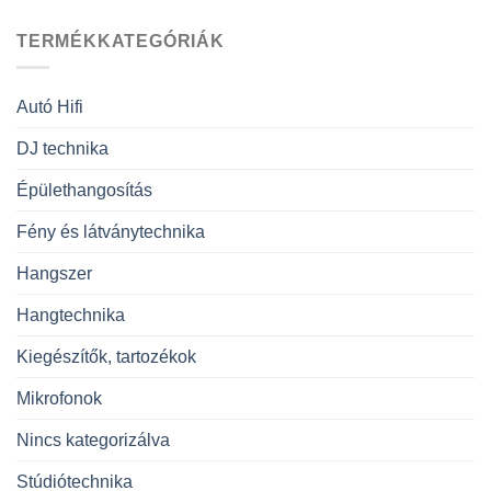
TERMÉKKATEGÓRIÁK
Autó Hifi
DJ technika
Épülethangosítás
Fény és látványtechnika
Hangszer
Hangtechnika
Kiegészítők, tartozékok
Mikrofonok
Nincs kategorizálva
Stúdiótechnika