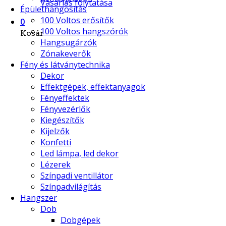
Vásárlás folytatása
Épülethangosítás
100 Voltos erősítők
0
100 Voltos hangszórók
Kosár
Hangsugárzók
Zónakeverők
Fény és látványtechnika
Dekor
Effektgépek, effektanyagok
Fényeffektek
Fényvezérlők
Kiegészítők
Kijelzők
Konfetti
Led lámpa, led dekor
Lézerek
Színpadi ventillátor
Színpadvilágítás
Hangszer
Dob
Dobgépek