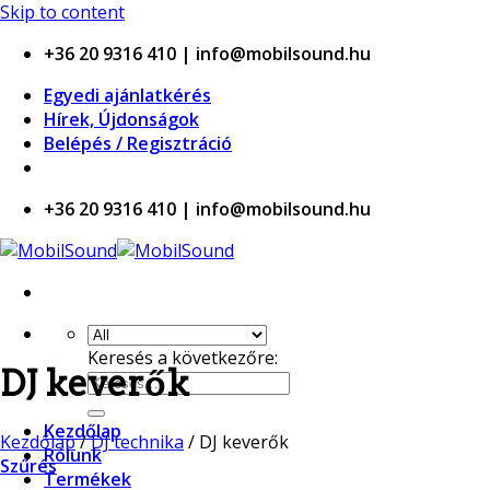
 casino
Skip to content
+36 20 9316 410 | info@mobilsound.hu
Egyedi ajánlatkérés
Hírek, Újdonságok
Belépés / Regisztráció
+36 20 9316 410 | info@mobilsound.hu
Keresés a következőre:
DJ keverők
Kezdőlap
Kezdőlap
/
DJ technika
/
DJ keverők
Rólunk
Szűrés
Termékek