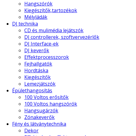
Hangszórók
Kiegészítők,tartozékok
Mélyládák
DJ technika
CD és mulimédia lejátszók
DJ controllerek, szoftvervezérlők
DJ Interface-ek
DJ keverők
Effektprocesszorok
Fejhallgatók
Hordtáska
Kiegészítők
Lemezjátszók
Épülethangosítás
100 Voltos erősítők
100 Voltos hangszórók
Hangsugárzók
Zónakeverők
Fény és látványtechnika
Dekor