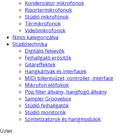
Kondenzátor mikrofonok
Riportermikrofonok
Stúdió mikrofonok
Térmikrofonok
Videómikrofonok
Nincs kategorizálva
Stúdiótechnika
Digitális felvevők
Fejhallgató erősítők
Gitáreffektek
Hangkártyák és interfacek
MIDi billentyűzet, controller, interface
Mikrofon előfokok
Pop filter állvány, hangfogó állvány
Sampler Groovebox
Stúdió fejhallgatók
Stúdió monitorok
Szintetizatorok és hangmodulok
Üzlet