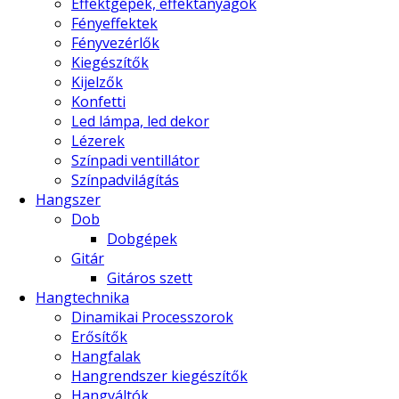
Effektgépek, effektanyagok
Fényeffektek
Fényvezérlők
Kiegészítők
Kijelzők
Konfetti
Led lámpa, led dekor
Lézerek
Színpadi ventillátor
Színpadvilágítás
Hangszer
Dob
Dobgépek
Gitár
Gitáros szett
Hangtechnika
Dinamikai Processzorok
Erősítők
Hangfalak
Hangrendszer kiegészítők
Hangváltók