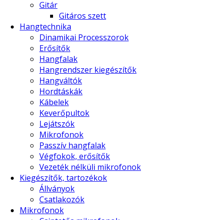
Gitár
Gitáros szett
Hangtechnika
Dinamikai Processzorok
Erősítők
Hangfalak
Hangrendszer kiegészítők
Hangváltók
Hordtáskák
Kábelek
Keverőpultok
Lejátszók
Mikrofonok
Passzív hangfalak
Végfokok, erősítők
Vezeték nélküli mikrofonok
Kiegészítők, tartozékok
Állványok
Csatlakozók
Mikrofonok