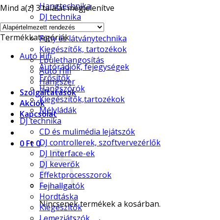
Hangtechnika
Mind a(z) 3 találat megjelenítve
DJ technika
Stúdiótechnika
Termékkategóriák
Fény és látványtechnika
Kiegészítők, tartozékok
Autó Hifi
Épülethangosítás
Autórádiók, fejegységek
Autó Hifi
Erősítők
Hangszer
Hangszórók
Szolgáltatások
Kiegészítők,tartozékok
Akciók
Mélyládák
Kapcsolat
DJ technika
CD és mulimédia lejátszók
DJ controllerek, szoftvervezérlők
0
Ft
0
DJ Interface-ek
DJ keverők
Effektprocesszorok
Fejhallgatók
Hordtáska
Nincsenek termékek a kosárban.
Kiegészítők
Lemezjátszók