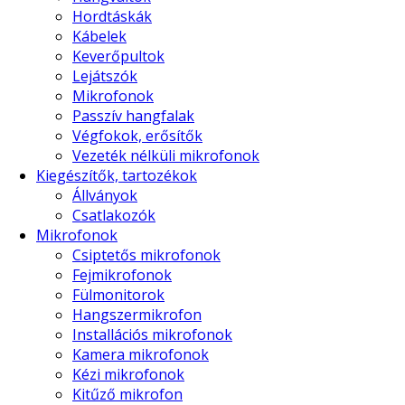
Hordtáskák
Kábelek
Keverőpultok
Lejátszók
Mikrofonok
Passzív hangfalak
Végfokok, erősítők
Vezeték nélküli mikrofonok
Kiegészítők, tartozékok
Állványok
Csatlakozók
Mikrofonok
Csiptetős mikrofonok
Fejmikrofonok
Fülmonitorok
Hangszermikrofon
Installációs mikrofonok
Kamera mikrofonok
Kézi mikrofonok
Kitűző mikrofon