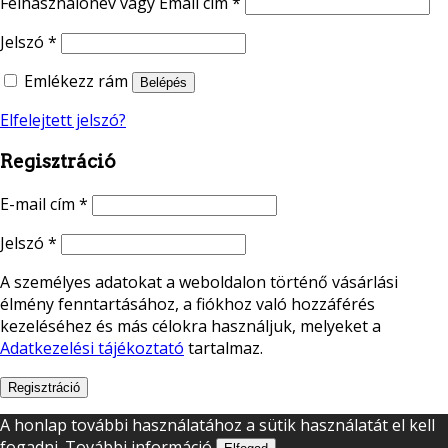
Felhasználónév vagy Email cím
*
Jelszó
*
Emlékezz rám
Belépés
Elfelejtett jelszó?
Regisztráció
E-mail cím
*
Jelszó
*
A személyes adatokat a weboldalon történő vásárlási
élmény fenntartásához, a fiókhoz való hozzáférés
kezeléséhez és más célokra használjuk, melyeket a
Adatkezelési tájékoztató
tartalmaz.
Regisztráció
A honlap további használatához a sütik használatát el kell
fogadni.
További információ