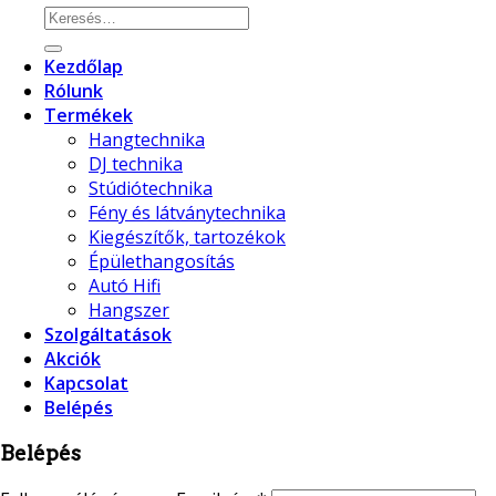
Kezdőlap
Rólunk
Termékek
Hangtechnika
DJ technika
Stúdiótechnika
Fény és látványtechnika
Kiegészítők, tartozékok
Épülethangosítás
Autó Hifi
Hangszer
Szolgáltatások
Akciók
Kapcsolat
Belépés
Belépés