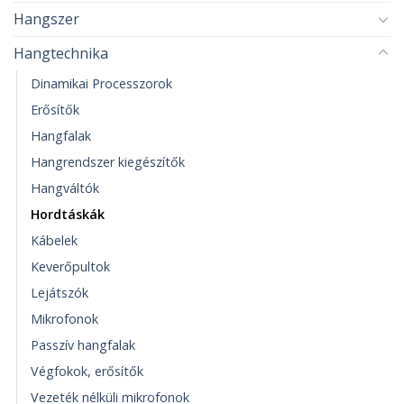
Hangszer
Hangtechnika
Dinamikai Processzorok
Erősítők
Hangfalak
Hangrendszer kiegészítők
Hangváltók
Hordtáskák
Kábelek
Keverőpultok
Lejátszók
Mikrofonok
Passzív hangfalak
Végfokok, erősítők
Vezeték nélküli mikrofonok