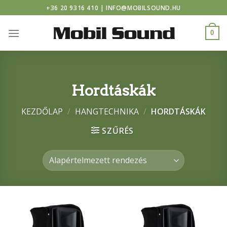
 casino
Skip
+36 20 9316 410 | INFO@MOBILSOUND.HU
to
content
0
Hordtáskák
KEZDŐLAP
/
HANGTECHNIKA
/
HORDTÁSKÁK
SZŰRÉS