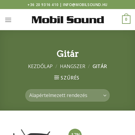
asino
Skip
+36 20 9316 410 | INFO@MOBILSOUND.HU
to
content
0
Gitár
KEZDŐLAP
/
HANGSZER
/
GITÁR
SZŰRÉS
GITÁR
-17%