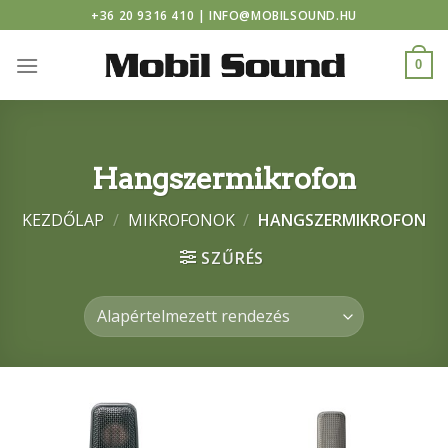
 casino
Skip
+36 20 9316 410 | INFO@MOBILSOUND.HU
to
content
0
Hangszermikrofon
KEZDŐLAP
/
MIKROFONOK
/
HANGSZERMIKROFON
SZŰRÉS