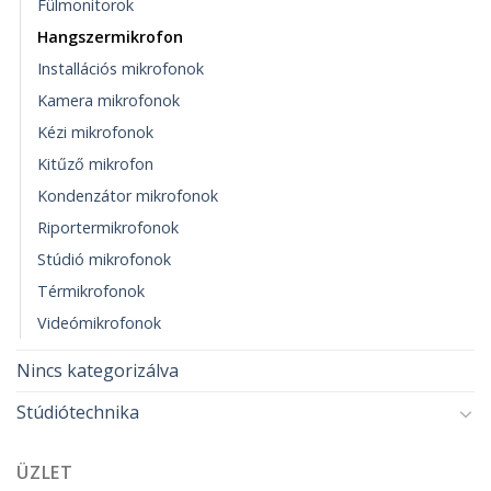
Fülmonitorok
Hangszermikrofon
Installációs mikrofonok
Kamera mikrofonok
Kézi mikrofonok
Kitűző mikrofon
Kondenzátor mikrofonok
Riportermikrofonok
Stúdió mikrofonok
Térmikrofonok
Videómikrofonok
Nincs kategorizálva
Stúdiótechnika
ÜZLET