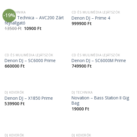
DJ TECHNIKA
CD ÉS MULIMÉDIA LEJÁTSZÓK
-19%
Audio Technica – AVC200 Zárt
Denon DJ – Prime 4
fejhallgató
999900
Ft
13500
Ft
10900
Ft
CD ÉS MULIMÉDIA LEJÁTSZÓK
CD ÉS MULIMÉDIA LEJÁTSZÓK
Denon DJ – SC6000 Prime
Denon DJ – SC6000M Prime
660000
Ft
749900
Ft
ELFOGYOTT
DJ KEVERŐK
DJ TECHNIKA
Novation – Bass Station II Gig
Denon DJ – X1850 Prime
Bag
539900
Ft
19000
Ft
DJ KEVERŐK
DJ KEVERŐK