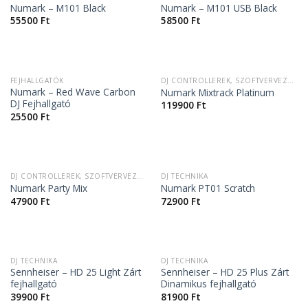
Numark – M101 Black
Numark – M101 USB Black
55500
Ft
58500
Ft
ELFOGYOTT
ELFOGYOTT
FEJHALLGATÓK
DJ CONTROLLEREK, SZOFTVERVEZÉRLŐK
Numark – Red Wave Carbon
Numark Mixtrack Platinum
DJ Fejhallgató
119900
Ft
25500
Ft
ELFOGYOTT
ELFOGYOTT
DJ CONTROLLEREK, SZOFTVERVEZÉRLŐK
DJ TECHNIKA
Numark Party Mix
Numark PT01 Scratch
47900
Ft
72900
Ft
DJ TECHNIKA
DJ TECHNIKA
Sennheiser – HD 25 Light Zárt
Sennheiser – HD 25 Plus Zárt
fejhallgató
Dinamikus fejhallgató
39900
Ft
81900
Ft