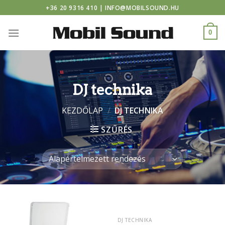
r casino
Skip
+36 20 9316 410 | INFO@MOBILSOUND.HU
to
content
0
DJ technika
KEZDŐLAP
/
DJ TECHNIKA
SZŰRÉS
DJ TECHNIKA