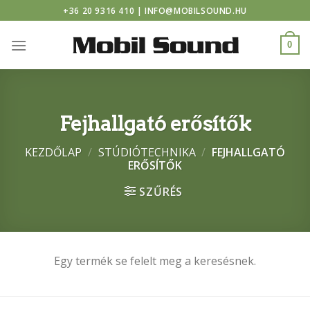
or casino
Skip
+36 20 9316 410 | INFO@MOBILSOUND.HU
to
content
0
Fejhallgató erősítők
KEZDŐLAP
/
STÚDIÓTECHNIKA
/
FEJHALLGATÓ
ERŐSÍTŐK
SZŰRÉS
Egy termék se felelt meg a keresésnek.