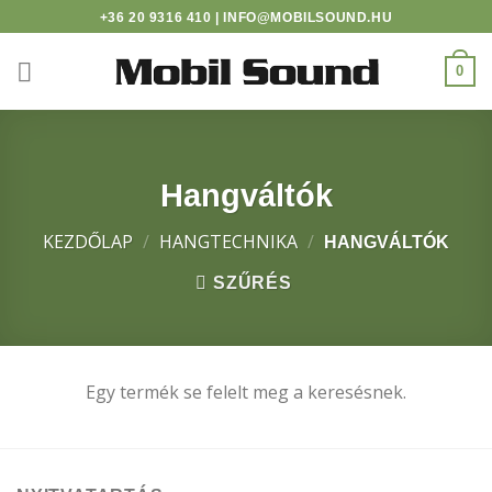
twindor casino
Skip
+36 20 9316 410 | INFO@MOBILSOUND.HU
to
content
0
Hangváltók
KEZDŐLAP
/
HANGTECHNIKA
/
HANGVÁLTÓK
SZŰRÉS
Egy termék se felelt meg a keresésnek.