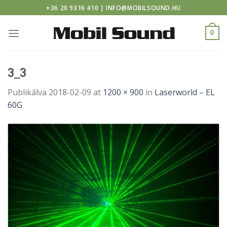
asino
Skip
+36 20 9316 410 | INFO@MOBILSOUND.HU
to
content
0
3_3
Publikálva
2018-02-09
at
1200 × 900
in
Laserworld – EL
60G