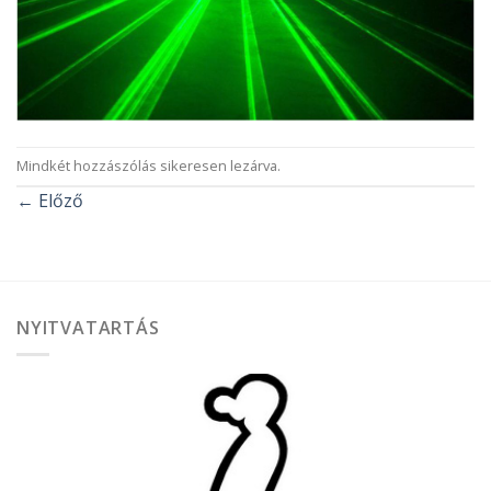
Mindkét hozzászólás sikeresen lezárva.
←
Előző
NYITVATARTÁS