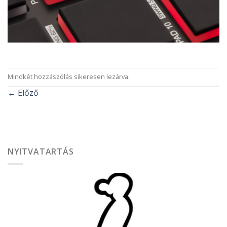
Mindkét hozzászólás sikeresen lezárva.
←
Előző
NYITVATARTÁS