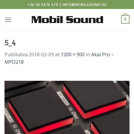
casino
Skip
+36 20 9316 410 | INFO@MOBILSOUND.HU
to
content
0
5_4
Publikálva
2018-02-09
at
1200 × 900
in
Akai Pro –
MPD218