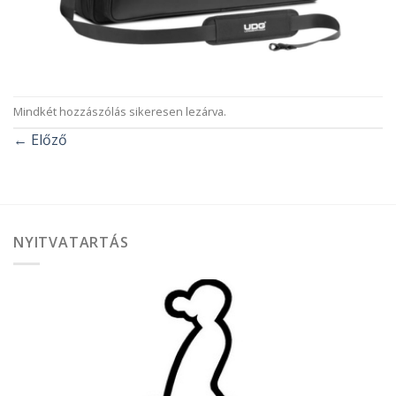
Mindkét hozzászólás sikeresen lezárva.
←
Előző
NYITVATARTÁS