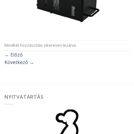
Mindkét hozzászólás sikeresen lezárva.
←
Előző
Következő
→
NYITVATARTÁS