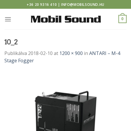
sino
Skip
+36 20 9316 410 | INFO@MOBILSOUND.HU
to
content
0
10_2
Publikálva
2018-02-10
at
1200 × 900
in
ANTARI – M-4
Stage Fogger