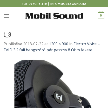
no
Skip
+36 20 9316 410 | INFO@MOBILSOUND.HU
to
content
0
1_3
Publikálva
2018-02-22
at
1200 × 900
in
Electro Voice –
EVID 3.2 fali hangszóró pár passzív 8 Ohm fekete