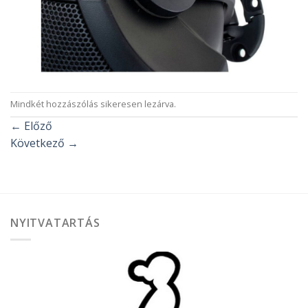
Mindkét hozzászólás sikeresen lezárva.
←
Előző
Következő
→
NYITVATARTÁS