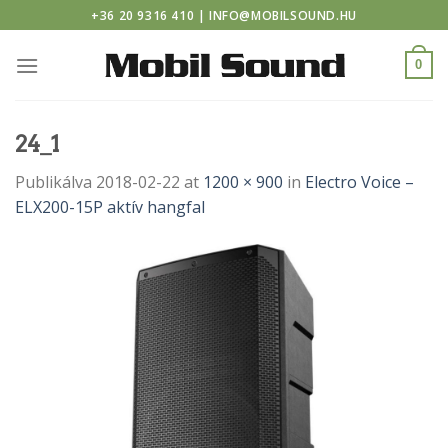
casino
Skip
+36 20 9316 410 | INFO@MOBILSOUND.HU
to
content
0
24_1
Publikálva
2018-02-22
at
1200 × 900
in
Electro Voice –
ELX200-15P aktív hangfal