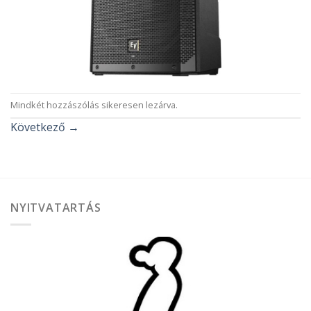
Mindkét hozzászólás sikeresen lezárva.
Következő
→
NYITVATARTÁS