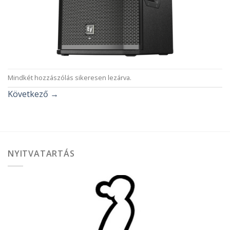
Mindkét hozzászólás sikeresen lezárva.
Következő
→
NYITVATARTÁS