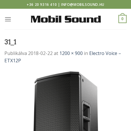
asino
Skip
+36 20 9316 410 | INFO@MOBILSOUND.HU
to
content
0
31_1
Publikálva
2018-02-22
at
1200 × 900
in
Electro Voice –
ETX12P