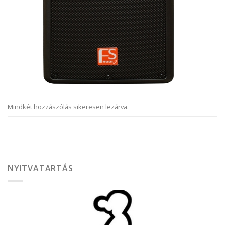
Mindkét hozzászólás sikeresen lezárva.
NYITVATARTÁS