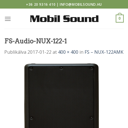
twindor casino
Skip
+36 20 9316 410 | INFO@MOBILSOUND.HU
to
content
0
FS-Audio-NUX-122-1
Publikálva
2017-01-22
at
400 × 400
in
FS – NUX-122AMK