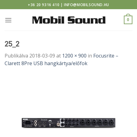
 casino
Skip
+36 20 9316 410 | INFO@MOBILSOUND.HU
to
content
0
25_2
Publikálva
2018-03-09
at
1200 × 900
in
Focusrite –
Clarett 8Pre USB hangkártya/előfok