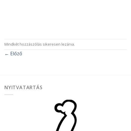
Mindkét hozzászólás sikeresen lezárva.
←
Előző
NYITVATARTÁS