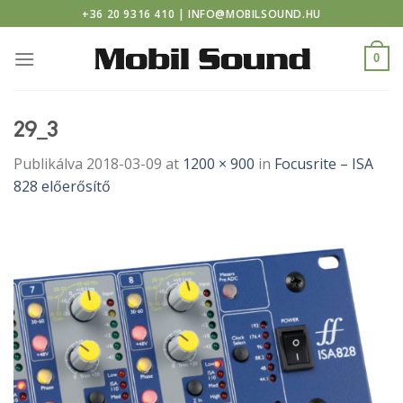
sino
Skip
+36 20 9316 410 | INFO@MOBILSOUND.HU
to
content
0
29_3
Publikálva
2018-03-09
at
1200 × 900
in
Focusrite – ISA
828 előerősítő