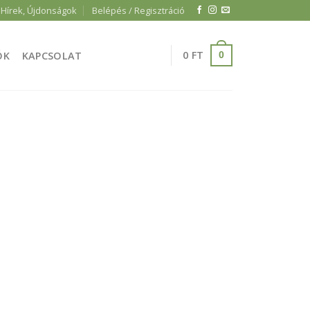
Hírek, Újdonságok
Belépés / Regisztráció
0
FT
ÓK
KAPCSOLAT
0