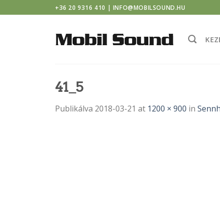
ndor casino
Skip
+36 20 9316 410 | INFO@MOBILSOUND.HU
to
content
KEZ
41_5
Publikálva
2018-03-21
at
1200 × 900
in
Sennh