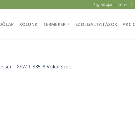
Egyedi ajánlatkérés
DŐLAP
RÓLUNK
TERMÉKEK
SZOLGÁLTATÁSOK
AKCI
eiser – XSW 1-835-A Vokál Szett