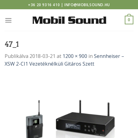
asino
Skip
+36 20 9316 410 | INFO@MOBILSOUND.HU
to
content
0
47_1
Publikálva
2018-03-21
at
1200 × 900
in
Sennheiser –
XSW 2-CI1 Vezetéknélküli Gitáros Szett