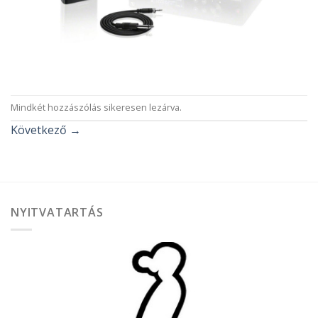
Mindkét hozzászólás sikeresen lezárva.
Következő
→
NYITVATARTÁS