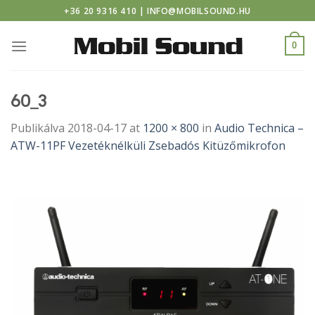
or casino
Skip
+36 20 9316 410 | INFO@MOBILSOUND.HU
to
content
0
60_3
Publikálva
2018-04-17
at
1200 × 800
in
Audio Technica –
ATW-11PF Vezetéknélküli Zsebadós Kitüzőmikrofon