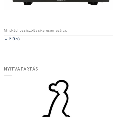
Mindkét hozzászólás sikeresen lezárva.
←
Előző
NYITVATARTÁS