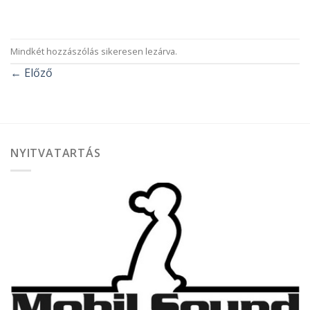
Mindkét hozzászólás sikeresen lezárva.
←
Előző
NYITVATARTÁS