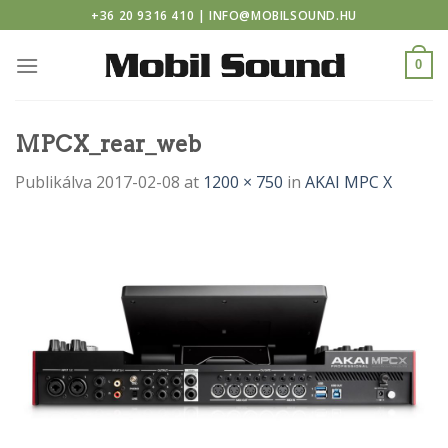
 casino
Skip
+36 20 9316 410 | INFO@MOBILSOUND.HU
to
content
0
MPCX_rear_web
Publikálva
2017-02-08
at
1200 × 750
in
AKAI MPC X