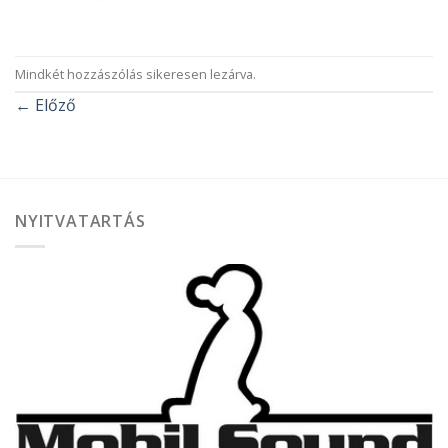
Mindkét hozzászólás sikeresen lezárva.
←
Előző
NYITVATARTÁS