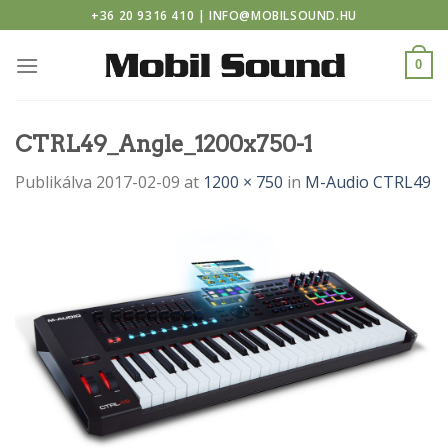
r casino
Skip
+36 20 9316 410 | INFO@MOBILSOUND.HU
to
content
0
CTRL49_Angle_1200x750-1
Publikálva
2017-02-09
at
1200 × 750
in
M-Audio CTRL49