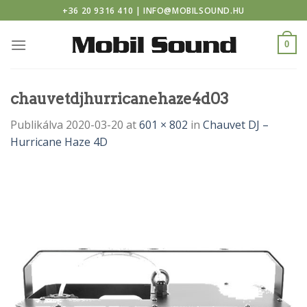
casino
Skip
+36 20 9316 410 | INFO@MOBILSOUND.HU
to
content
0
chauvetdjhurricanehaze4d03
Publikálva
2020-03-20
at
601 × 802
in
Chauvet DJ –
Hurricane Haze 4D