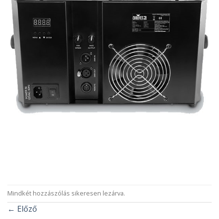
Mindkét hozzászólás sikeresen lezárva.
←
Előző