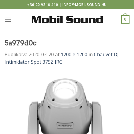
asino
Skip
+36 20 9316 410 | INFO@MOBILSOUND.HU
to
content
0
5a979d0c
Publikálva
2020-03-20
at
1200 × 1200
in
Chauvet DJ –
Intimidator Spot 375Z IRC