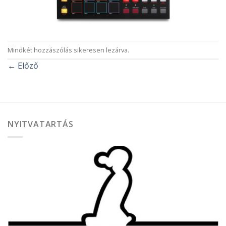
Mindkét hozzászólás sikeresen lezárva.
←
Előző
NYITVATARTÁS