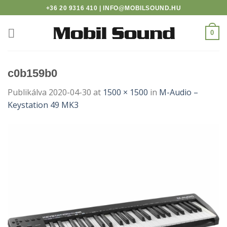
twindor casino
Skip
+36 20 9316 410 | INFO@MOBILSOUND.HU
to
content
0
c0b159b0
Publikálva
2020-04-30
at
1500 × 1500
in
M-Audio –
Keystation 49 MK3