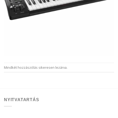
Mindkét hozzászólás sikeresen lezárva.
NYITVATARTÁS