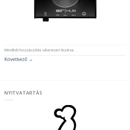
Mindkét hozzászólás sikeresen lezárva.
Következő
→
NYITVATARTÁS