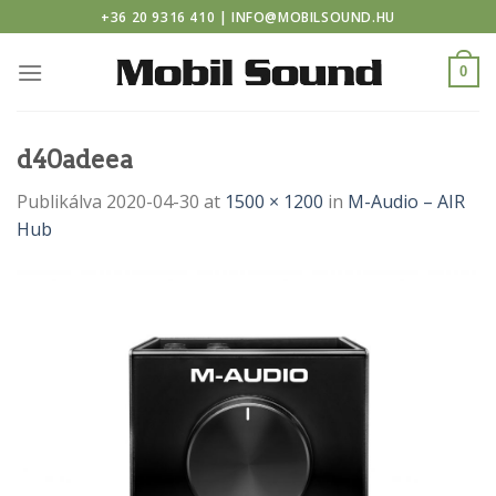
asino
Skip
+36 20 9316 410 | INFO@MOBILSOUND.HU
to
content
0
d40adeea
Publikálva
2020-04-30
at
1500 × 1200
in
M-Audio – AIR
Hub