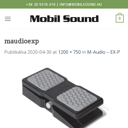
casino
Skip
+36 20 9316 410 | INFO@MOBILSOUND.HU
to
content
0
maudioexp
Publikálva
2020-04-30
at
1200 × 750
in
M-Audio – EX-P