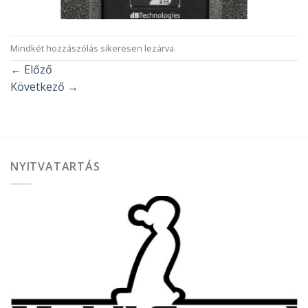
Mindkét hozzászólás sikeresen lezárva.
←
Előző
Következő
→
NYITVATARTÁS