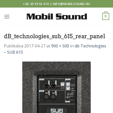
ino
Skip
+36 20 9316 410 | INFO@MOBILSOUND.HU
to
content
0
dB_technologies_sub_615_rear_panel
Publikálva
2017-04-27
at
900 × 500
in
db Technologies
– SUB 615