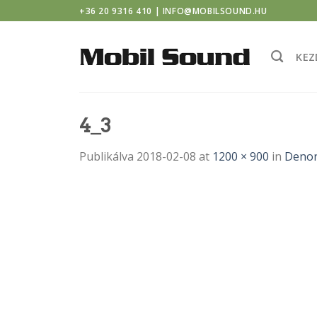
ino
Skip
+36 20 9316 410 | INFO@MOBILSOUND.HU
to
content
KEZ
4_3
Publikálva
2018-02-08
at
1200 × 900
in
Denon