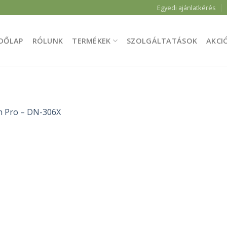
Egyedi ajánlatkérés
DŐLAP
RÓLUNK
TERMÉKEK
SZOLGÁLTATÁSOK
AKCI
 Pro – DN-306X