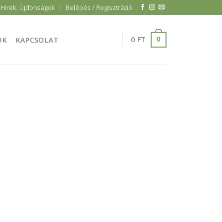
Hírek, Újdonságok
Belépés / Regisztráció
0
FT
ÓK
KAPCSOLAT
0