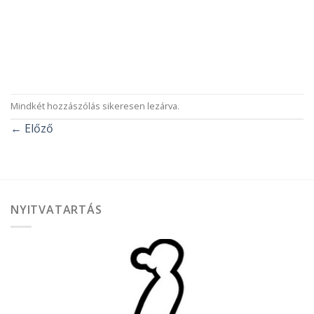
Mindkét hozzászólás sikeresen lezárva.
←
Előző
NYITVATARTÁS