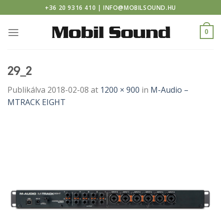
windor casino
Skip
+36 20 9316 410 | INFO@MOBILSOUND.HU
to
content
0
29_2
Publikálva
2018-02-08
at
1200 × 900
in
M-Audio –
MTRACK EIGHT